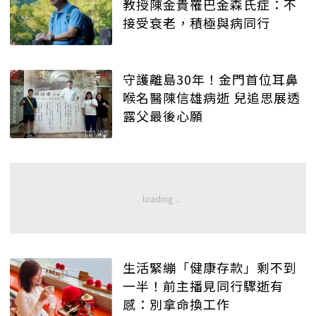
教授陳金貴罹巴金森氏症：不
接受衰老，積極與病同行
守護離島30年！金門首位耳鼻
喉名醫陳信雄病逝 兒追思展透
露父最後心願
生活緊繃「健康存款」剩不到
一半！前主播見同行驟逝有
感：別拿命換工作