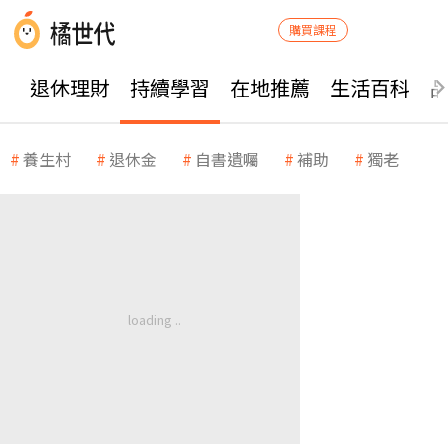
購買課程
退休理財
持續學習
在地推薦
生活百科
養生村
退休金
自書遺囑
補助
獨老