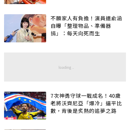
不願家人有負擔！演員連俞涵
自曝「整理物品、準備器
捐」：每天向死而生
7次神勇守球一戰成名！40歲
老將沃齊尼亞「爆冷」逼平比
數，背後是炙熱的追夢之路