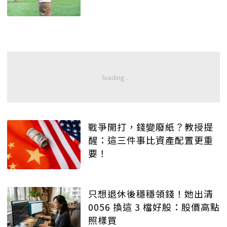
戰爭開打，錢變廢紙？教授提
醒：這三件事比資產配置更重
要！
只想退休後穩穩領錢！她出清
0056 換這 3 檔好股：股價高點
照樣買