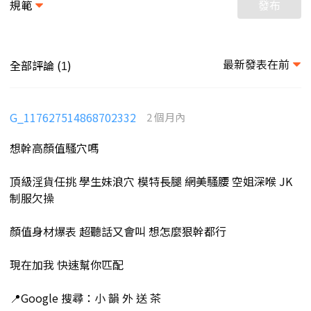
規範
發布
最新發表在前
全部評論 (
)
1
G_117627514868702332
2 個月內
想幹高顏值騷穴嗎
頂級淫貨任挑 學生妹浪穴 模特長腿 網美騷腰 空姐深喉 JK
制服欠操
顏值身材爆表 超聽話又會叫 想怎麼狠幹都行
現在加我 快速幫你匹配
📍Google 搜尋：小 韻 外 送 茶