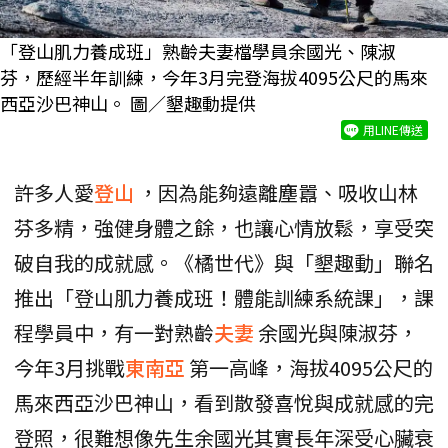
「登山肌力養成班」熟齡夫妻檔學員余國光、陳淑
芬，歷經半年訓練，今年3月完登海拔4095公尺的馬來
西亞沙巴神山。 圖／墾趣動提供
用LINE傳送
許多人愛
登山
，因為能夠遠離塵囂、吸收山林
芬多精，強健身體之餘，也讓心情放鬆，享受突
破自我的成就感。《橘世代》與「墾趣動」聯名
推出「登山肌力養成班！體能訓練系統課」，課
程學員中，有一對熟齡
夫妻
余國光與陳淑芬，
今年3月挑戰
東南亞
第一高峰，海拔4095公尺的
馬來西亞沙巴神山，看到散發喜悅與成就感的完
登照，很難想像先生余國光其實長年深受心臟衰