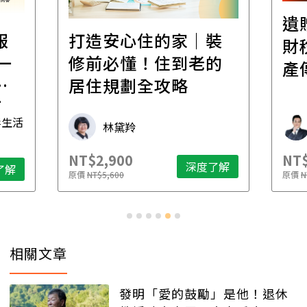
遺
報
打造安心住的家｜裝
財
一
修前必懂！住到老的
產
一
居住規劃全攻略
先
毒生活
林黛羚
NT$2,900
NT$
深度了解
了解
原價
NT$5,600
原價
N
相關文章
發明「愛的鼓勵」是他！退休