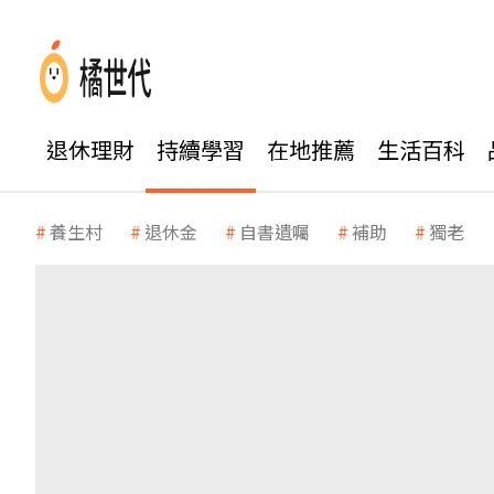
退休理財
持續學習
在地推薦
生活百科
養生村
退休金
自書遺囑
補助
獨老