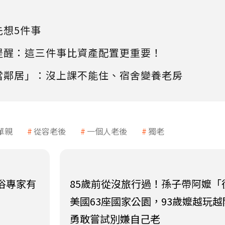
先想5件事
提醒：這三件事比資產配置更重要！
當鄰居」：沒上課不能住、宿舍變養老房
單親
從容老後
一個人老後
獨老
民俗專家有
85歲前從沒旅行過！孫子帶阿嬤「
美國63座國家公園，93歲嬤越玩
勇敢嘗試別嫌自己老