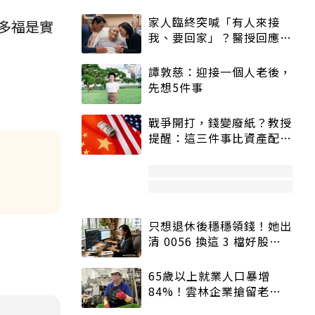
家人臨終突喊「有人來接
多福是實
我、要回家」？醫授回應方
式快學：避免抱憾終生
譚敦慈：迎接一個人老後，
先想5件事
戰爭開打，錢變廢紙？教授
提醒：這三件事比資產配置
更重要！
只想退休後穩穩領錢！她出
清 0056 換這 3 檔好股：
股價高點照樣買
65歲以上就業人口暴增
84%！雲林企業搶留老員
工：穩定性高、經驗豐富