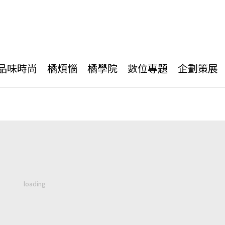
品味時尚
橘煩惱
橘學院
數位專題
企劃策展