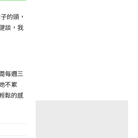
輩子的頭，
健談，我
間每週三
她不累
輕鬆的感