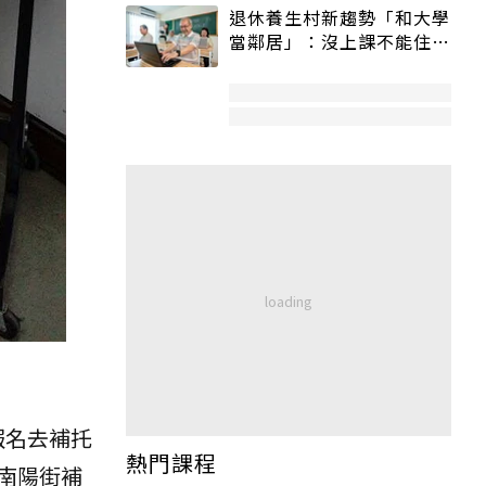
退休養生村新趨勢「和大學
當鄰居」：沒上課不能住、
宿舍變養老房
報名去補托
熱門課程
南陽街補