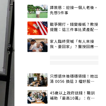
譚敦慈：迎接一個人老後，
先想5件事
戰爭開打，錢變廢紙？教授
提醒：這三件事比資產配置
更重要！
家人臨終突喊「有人來接
我、要回家」？醫授回應方
式快學：避免抱憾終生
只想退休後穩穩領錢！她出
清 0056 換這 3 檔好股：
股價高點照樣買
45歲以上政府送錢！職訓
補助「最高10萬」：在
職、待業都能申請