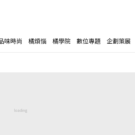
品味時尚
橘煩惱
橘學院
數位專題
企劃策展