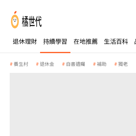
退休理財
持續學習
在地推薦
生活百科
養生村
退休金
自書遺囑
補助
獨老