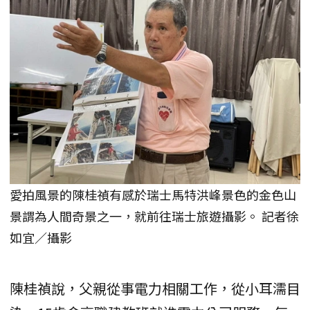
愛拍風景的陳桂禎有感於瑞士馬特洪峰景色的金色山
景謂為人間奇景之一，就前往瑞士旅遊攝影。 記者徐
如宜／攝影
陳桂禎說，父親從事電力相關工作，從小耳濡目