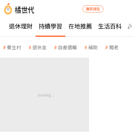
購買課程
退休理財
持續學習
在地推薦
生活百科
養生村
退休金
自書遺囑
補助
獨老