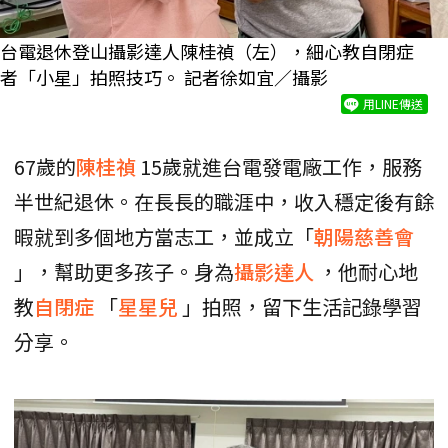
台電退休登山攝影達人陳桂禎（左），細心教自閉症
者「小星」拍照技巧。 記者徐如宜／攝影
用LINE傳送
67歲的
陳桂禎
15歲就進台電發電廠工作，服務
半世紀退休。在長長的職涯中，收入穩定後有餘
暇就到多個地方當志工，並成立「
朝陽慈善會
」，幫助更多孩子。身為
攝影達人
，他耐心地
教
自閉症
「
星星兒
」拍照，留下生活記錄學習
分享。