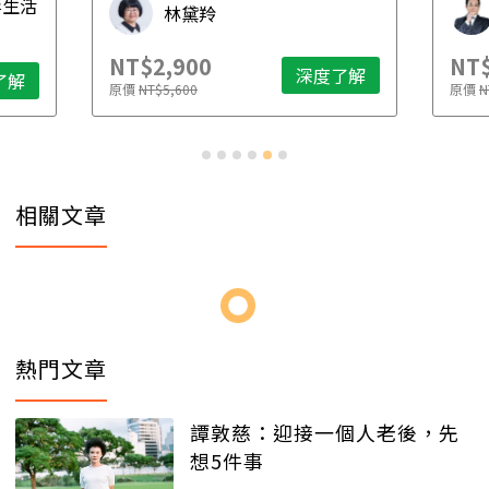
毒生活
林黛羚
NT$2,900
NT$
深度了解
了解
原價
NT$5,600
原價
N
相關文章
熱門文章
譚敦慈：迎接一個人老後，先
想5件事