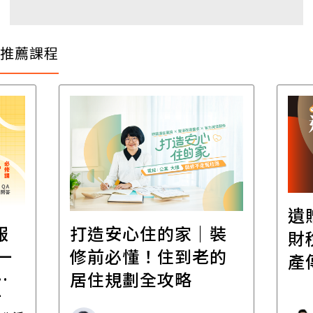
推薦課程
遺
報
打造安心住的家｜裝
財
一
修前必懂！住到老的
產
一
居住規劃全攻略
先