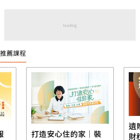
推薦課程
遺
報
打造安心住的家｜裝
財