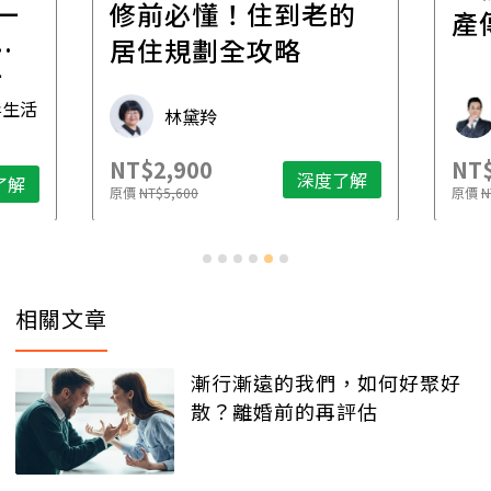
一
修前必懂！住到老的
產
一
居住規劃全攻略
先
毒生活
林黛羚
NT$2,900
NT$
深度了解
了解
原價
NT$5,600
原價
N
相關文章
漸行漸遠的我們，如何好聚好
散？離婚前的再評估