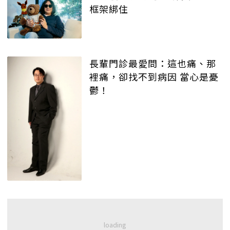
框架綁住
長輩門診最愛問：這也痛、那
裡痛，卻找不到病因 當心是憂
鬱！