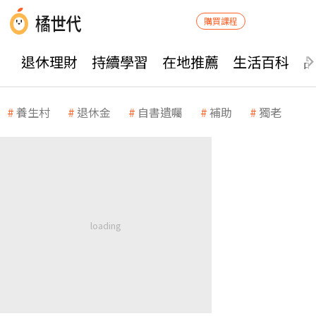
購買課程
退休理財
持續學習
在地推薦
生活百科
養生村
退休金
自書遺囑
補助
獨老