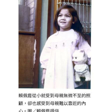
賴佩霞從小就受到母親無微不至的照
顧，卻也感受到母親難以靠近的內
心。圖／賴佩霞提供