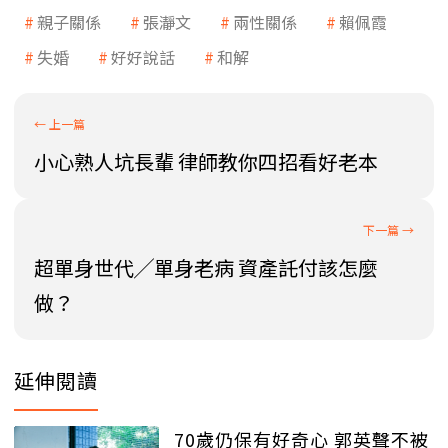
親子關係
張瀞文
兩性關係
賴佩霞
失婚
好好說話
和解
小心熟人坑長輩 律師教你四招看好老本
超單身世代╱單身老病 資產託付該怎麼
做？
延伸閱讀
70歲仍保有好奇心 郭英聲不被