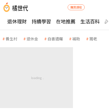
購買課程
退休理財
持續學習
在地推薦
生活百科
養生村
退休金
自書遺囑
補助
獨老