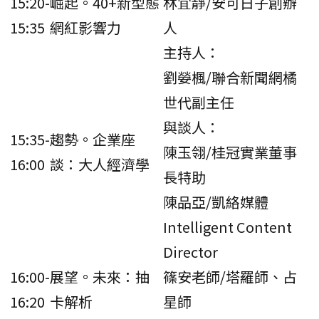
15:20-
崛起。40+新型態
林宜靜/安可日子創辦
15:35
網紅影響力
人
主持人：
劉嫈楓/聯合新聞網橘
世代副主任
與談人：
15:35-
趨勢。企業座
陳玉翎/桂冠實業董事
16:00
談：大人經濟學
長特助
陳品亞/凱絡媒體
Intelligent Content
Director
16:00-
展望。未來：抽
篠安老師/塔羅師、占
16:20
卡解析
星師