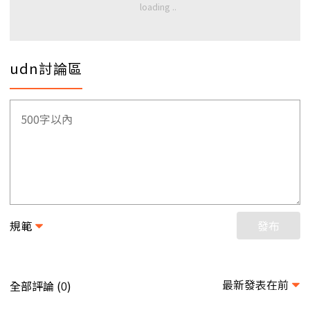
udn討論區
規範
發布
最新發表在前
全部評論 (
)
0