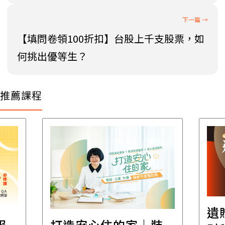
【填問卷領100折扣】台股上千支股票，如
何挑出優等生？
推薦課程
遺
報
打造安心住的家｜裝