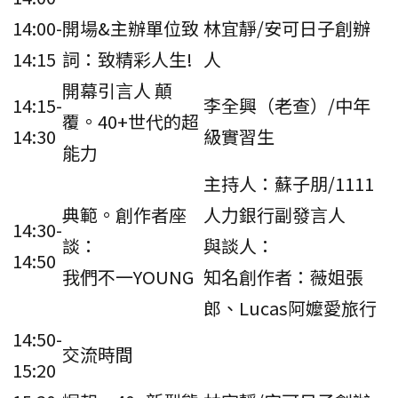
14:00-
開場&主辦單位致
林宜靜/安可日子創辦
14:15
詞：致精彩人生!
人
開幕引言人 顛
14:15-
李全興（老查）/中年
覆。40+世代的超
14:30
級實習生
能力
主持人：蘇子朋/1111
典範。創作者座
人力銀行副發言人
14:30-
談：
與談人：
14:50
我們不一YOUNG
知名創作者：薇姐張
郎、Lucas阿嬤愛旅行
14:50-
交流時間
15:20