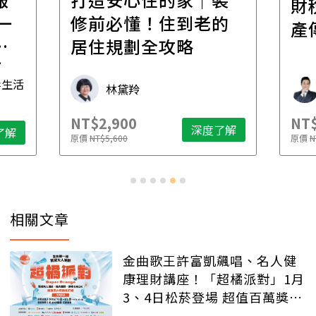
財
一
修前必懂！住到老的
產
一
居住規劃全攻略
先
毒生活
林黛羚
NT$2,900
NT$
深度了解
了解
原價
NT$5,600
原價
N
相關文章
金曲歌王許富凱飆唱、名人健
康理財講座！「超橘派對」1月
3、4日松菸登場 超值百萬獎品
等你抽