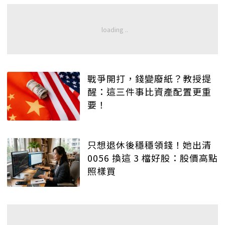
戰爭開打，錢變廢紙？教授提
醒：這三件事比資產配置更重
要！
只想退休後穩穩領錢！她出清
0056 換這 3 檔好股：股價高點
照樣買