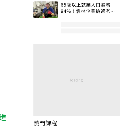
65歲以上就業人口暴增
84%！雲林企業搶留老員
工：穩定性高、經驗豐富
進
熱門課程