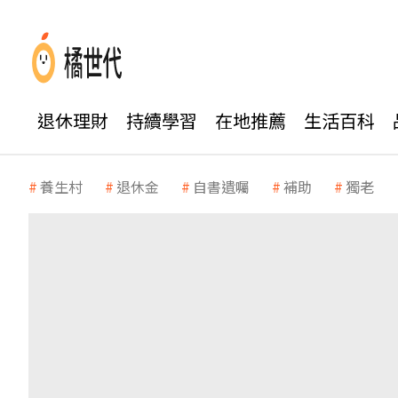
退休理財
持續學習
在地推薦
生活百科
養生村
退休金
自書遺囑
補助
獨老