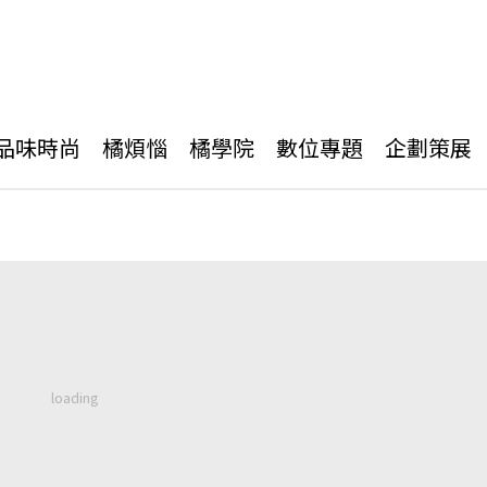
品味時尚
橘煩惱
橘學院
數位專題
企劃策展