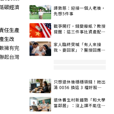
低碳經濟
譚敦慈：迎接一個人老後，
先想5件事
戰爭開打，錢變廢紙？教授
責任生產
提醒：這三件事比資產配置
更重要！
產生改
家人臨終突喊「有人來接
數擁有完
我、要回家」？醫授回應方
式快學：避免抱憾終生
聯起台灣
只想退休後穩穩領錢！她出
清 0056 換這 3 檔好股：
股價高點照樣買
退休養生村新趨勢「和大學
當鄰居」：沒上課不能住、
宿舍變養老房