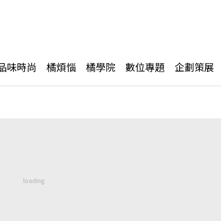
品味時尚
橘煩惱
橘學院
數位專題
企劃策展