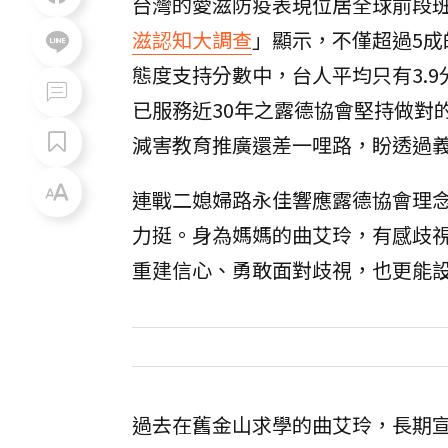
台灣的愛滋防疫表現位居全球前段
滋認知大調查
」顯示，不僅超過5成
態度支持分數中，台人平均只有3.
已服務近30年之露德協會堅持做對
減害教育推廣還差一哩路，盼透過
連戰二媳婦路永佳響應露德協會理
力挺。身為媽媽的曲艾玲，有感歧
重建信心、勇敢面對歧視，也更能
過去在舊金山求學的曲艾玲，長期