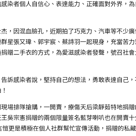
強感染者個人自信心、表達能力、正確面對外界，為
士杰，因混血臉孔，近期拍了巧克力、汽車等不少廣
樂群星張又瑋、郭宇宸、蔡詩羽一起現身，充當苦力
過捐贈二手衣的方式，為愛滋感染者發聲，號召社會
，告訴感染者說，堅持自己的想法，勇敢表達自己，
油！
到現場排隊搶購，一開賣，療傷天后梁靜茹特地捐贈
天王吳宗憲捐贈的兩個限量簽名藍芽喇叭也在開賣十
言愷更是積極在個人社群幫忙宣傳活動，捐贈的私