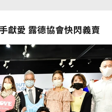
攜手獻愛 露德協會快閃義賣