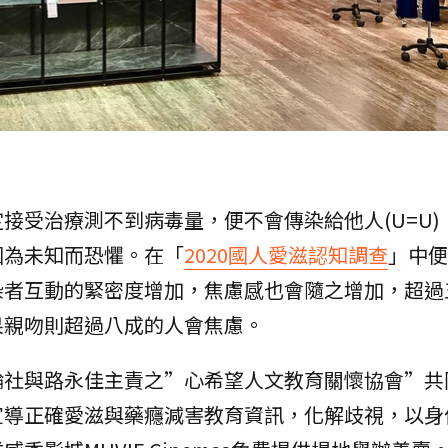
接受治療測不到病毒量，便不會傳染給他人(U=U)
因為未知而恐懼。在「
2020國人愛滋認知調查
」中便
染者互動的緊密度增加，焦慮感也會隨之增加，超過
果親吻則超過八成的人會焦慮。
輪社與路永佳主責之”心希望人文教育關懷協會”共
宣導正確愛滋與藥癮減害教育資訊，化解歧視，以身