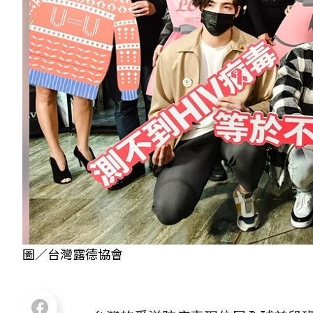
圖／台灣露德協會