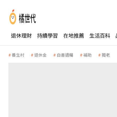
退休理財
持續學習
在地推薦
生活百科
養生村
退休金
自書遺囑
補助
獨老