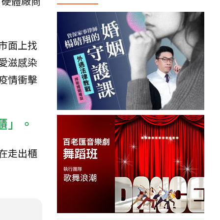
。硬體廠商
市面上找
愛滋感染
疫情衝擊
櫃」。
在走出櫃