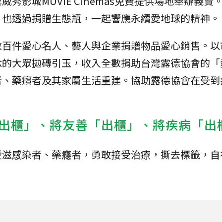
秀影城MUVIE Cinemas免費提供場地舉辦義賣
，也透過捐贈生態瓶，一起響應永續愛地球的精神。
數百件愛心名人、藝人與企業捐贈物品愛心銷售。以
念的大眾拋磚引玉，收入全數捐助台灣露德協會的「
者、藥癮者及其家屬生活重建。協助露德協會在受到
出櫃」、將友善「出櫃」、將疾病「出
愛滋感染者、藥癮者，勇敢接受治療，撕去標籤，自