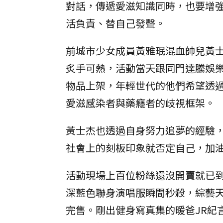
對話，傳遞愛滋知識同時，也要增
活負責、替自己發聲。
前城市少女成員黃雅珉混血帥兒黃
炙手可熱，活動當天跟同門達騰娛
物品上架，年輕世代的他們希望透
愛滋感染者與藥癮者的歧視框架。
黃士杰也透過自身努力追夢的經驗
社會上的刻板印象就否定自己，加
活動現場上百位粉絲還沒開賣就已
深藍色聯身演唱服瞬間秒殺，綜藝
完售。剛出健身寫真集的暖爸JR紀