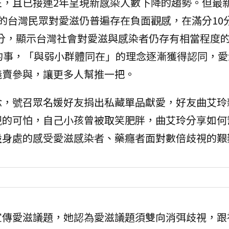
班，且已接連2年呈現新感染人數下降的趨勢。但最
的台灣民眾對愛滋仍普遍存在負面觀感，在滿分10
9分，顯示台灣社會對愛滋與感染者仍存有相當程度
的事，「與弱小群體同在」的理念逐漸獲得認同，愛
義賣參與，讓更多人幫推一把。
念，號召眾名媛好友捐出私藏單品獻愛，好友曲艾玲
視的可怕，自己小孩曾被取笑肥胖，曲艾玲分享如何
設身處的感受愛滋感染者、藥癮者面對數倍歧視的艱
宣傳愛滋議題，她認為愛滋議題須雙向消弭歧視，跟