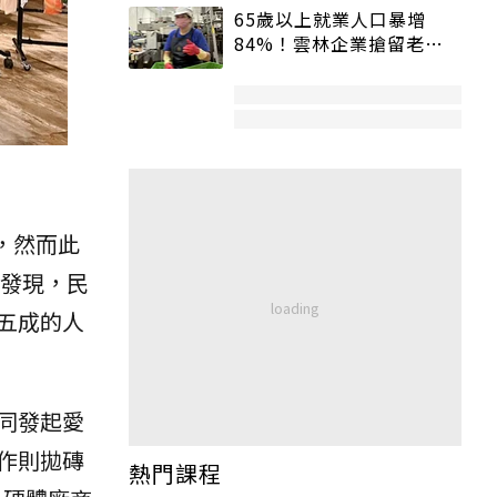
65歲以上就業人口暴增
84%！雲林企業搶留老員
工：穩定性高、經驗豐富
，然而此
發現，民
五成的人
同發起愛
作則拋磚
熱門課程