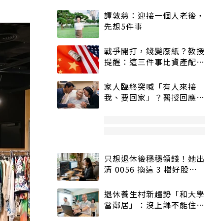
譚敦慈：迎接一個人老後，
先想5件事
戰爭開打，錢變廢紙？教授
提醒：這三件事比資產配置
更重要！
家人臨終突喊「有人來接
我、要回家」？醫授回應方
式快學：避免抱憾終生
只想退休後穩穩領錢！她出
清 0056 換這 3 檔好股：
股價高點照樣買
退休養生村新趨勢「和大學
當鄰居」：沒上課不能住、
宿舍變養老房