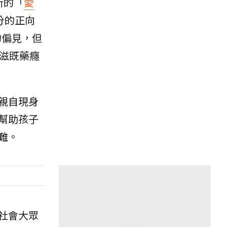
新的「
愛
分的正向
的偏見，但
滋既藥癮
親自現身
幫助孩子
難。
社會大眾