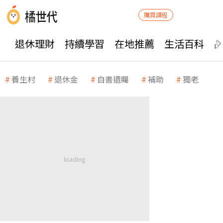
購買課程
退休理財
持續學習
在地推薦
生活百科
養生村
退休金
自書遺囑
補助
獨老