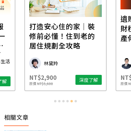
遺
報
打造安心住的家｜裝
財
一
修前必懂！住到老的
產
一
居住規劃全攻略
先
毒生活
林黛羚
NT$2,900
NT$
深度了解
了解
原價
NT$5,600
原價
N
相關文章