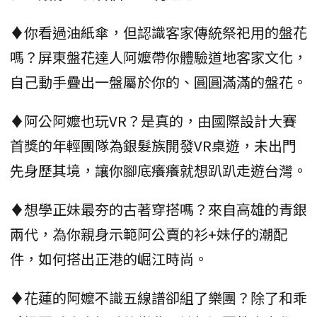
♦你看過油紙傘，但認識客家傳統祭祀用的盤花
嗎？屏東盤花達人阿嬤帶你體驗道地客家文化，
自己動手疊出一盤屬於你的、圓圓滿滿的盤花。
♦阿公阿嬤也玩VR？是真的，由國際設計大賽
首獎的年輕團隊為銀髮族開發VR桌遊，未出門
先身歷其境，讓你腳底癢癢就想趴趴走遊台灣。
♦想學正妹最夯的古著穿搭嗎？來自高雄的青銀
兩代，為你親身示範阿公賣的衫+妹仔的潮配
件，如何搭出正港的崛江時尚。
♦花蓮的阿嬤不識五線譜卻組了樂團？除了和乖