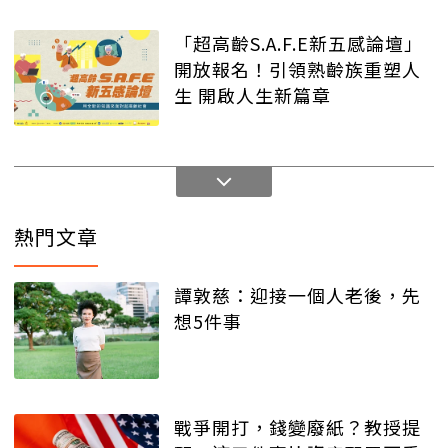
「超高齡S.A.F.E新五感論壇」
開放報名！引領熟齡族重塑人
生 開啟人生新篇章
熱門文章
譚敦慈：迎接一個人老後，先
想5件事
戰爭開打，錢變廢紙？教授提