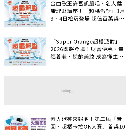
金曲歌王許富凱飆唱、名人健
康理財講座！「超橘派對」1月
3、4日松菸登場 超值百萬獎品
等你抽
「Super Orange超橘派對」
2026即將登場！財富傳承、幸
福養老、逆齡美妝 成為懂生活
的質感大人
素人歌神來報名！第二屆「音
圓．超橘卡拉OK大賽」首獎10