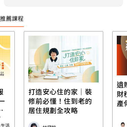
推薦課程
遺
報
打造安心住的家｜裝
財
一
修前必懂！住到老的
產
一
居住規劃全攻略
先
毒生活