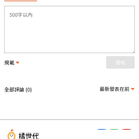
規範
發布
最新發表在前
全部評論 (
)
0