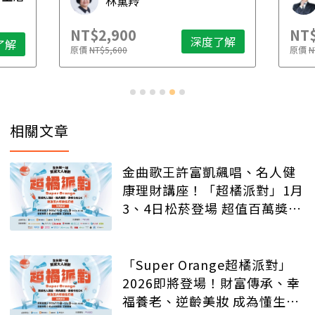
林黛羚
NT$2,900
NT$
深度了解
了解
原價
NT$5,600
原價
N
相關文章
金曲歌王許富凱飆唱、名人健
康理財講座！「超橘派對」1月
3、4日松菸登場 超值百萬獎品
等你抽
「Super Orange超橘派對」
2026即將登場！財富傳承、幸
福養老、逆齡美妝 成為懂生活