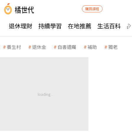
購買課程
退休理財
持續學習
在地推薦
生活百科
養生村
退休金
自書遺囑
補助
獨老