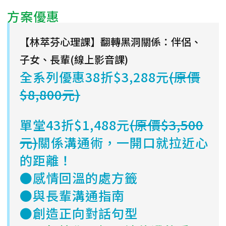
方案優惠
【林萃芬心理課】翻轉黑洞關係：伴侶、
子女、長輩(線上影音課)
全系列優惠38折$3,288元
(原價
$8,800元)
單堂43折$1,488元
(原價$3,500
元)
關係溝通術，一開口就拉近心
的距離！
●感情回溫的處方籤
●與長輩溝通指南
●創造正向對話句型