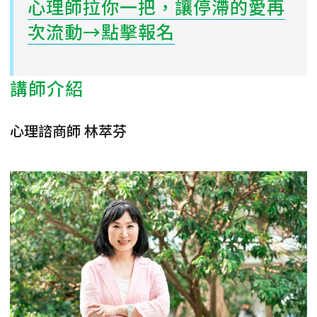
心理師拉你一把，讓停滯的愛再
次流動→點擊報名
講師介紹
心理諮商師 林萃芬