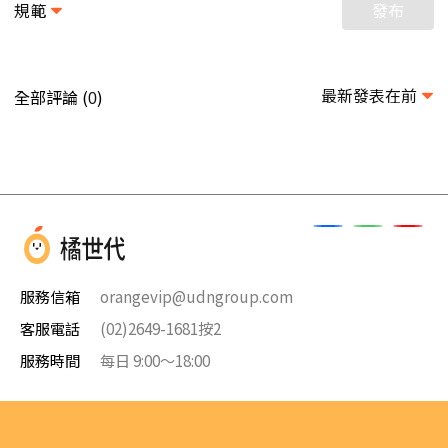
規範
發布
最新發表在前
全部評論 (
)
0
服務信箱
orangevip@udngroup.com
客服電話
(02)2649-1681按2
服務時間
每日 9:00～18:00