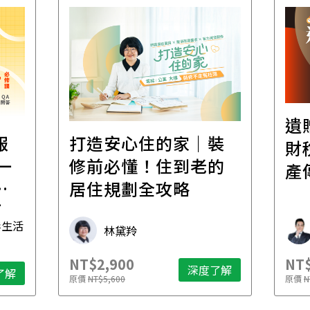
遺贈稅規劃直播課│
｜裝
財稅專家親授，讓資
老的
產傳承更有效率
財稅專家 朱家棟
NT$2,500
深度了解
深度了解
原價
NT$4,888