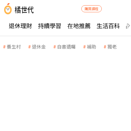
購買課程
退休理財
持續學習
在地推薦
生活百科
養生村
退休金
自書遺囑
補助
獨老