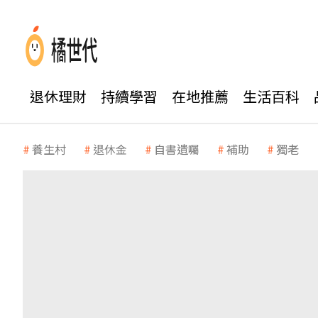
退休理財
持續學習
在地推薦
生活百科
養生村
退休金
自書遺囑
補助
獨老