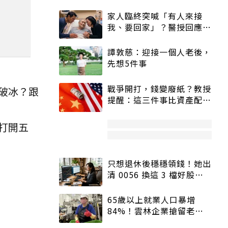
家人臨終突喊「有人來接
我、要回家」？醫授回應方
式快學：避免抱憾終生
譚敦慈：迎接一個人老後，
先想5件事
戰爭開打，錢變廢紙？教授
破冰？跟
提醒：這三件事比資產配置
更重要！
打開五
只想退休後穩穩領錢！她出
清 0056 換這 3 檔好股：
股價高點照樣買
65歲以上就業人口暴增
84%！雲林企業搶留老員
工：穩定性高、經驗豐富