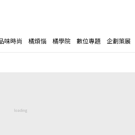
品味時尚
橘煩惱
橘學院
數位專題
企劃策展