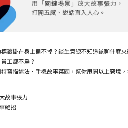
的標籤掛在身上撕不掉？談生意總不知道該聊什麼來
，員工都不鳥？
用特寫描述法、手機故事菜園，幫你甩開以上窘境，
放大故事張力
故事絕招