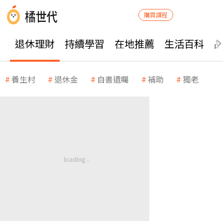
購買課程
退休理財
持續學習
在地推薦
生活百科
養生村
退休金
自書遺囑
補助
獨老