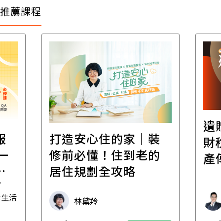
推薦課程
遺
報
打造安心住的家｜裝
財
一
修前必懂！住到老的
產
一
居住規劃全攻略
先
毒生活
林黛羚