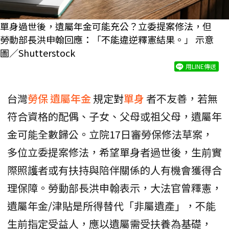
單身過世後，遺屬年金可能充公？立委提案修法，但
勞動部長洪申翰回應：「不能違逆釋憲結果。」 示意
圖／Shutterstock
用LINE傳送
台灣
勞保
遺屬年金
規定對
單身
者不友善，若無
符合資格的配偶、子女、父母或祖父母，遺屬年
金可能全數歸公。立院17日審勞保修法草案，
多位立委提案修法，希望單身者過世後，生前實
際照護者或有扶持與陪伴關係的人有機會獲得合
理保障。勞動部長洪申翰表示，大法官曾釋憲，
遺屬年金/津貼是所得替代「非屬遺產」，不能
生前指定受益人，應以遺屬需受扶養為基礎，