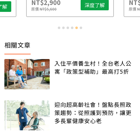
NT$2,900
NT$
深度了解
了解
原價
NT$5,600
原價
N
相關文章
入住平價養生村！全台老人公
寓「政策型補助」最高打5折
迎向超高齡社會！盤點長照政
策趨勢：從照護到預防，讓更
多長輩健康安心老