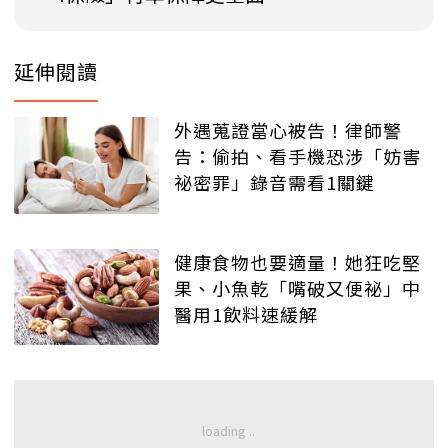
延伸閱讀
外遇蒐證當心被告！律師警
告：偷拍、看手機恐涉「妨害
祕密罪」錄音需看1關鍵
健康食物也要適量！她狂吃堅
果、小魚乾「嘴破又便祕」中
醫用1飲料速緩解