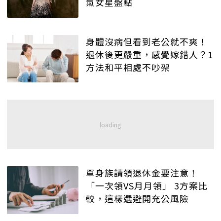
氣女星盤點
身體沒病但看到老公就不爽！
退休後更嚴重，感覺嫁錯人？1
方法和平相處不吵架
單身族請領退休金要注意！
「一次領VS月月領」 3方案比
較，這樣選避開充公風險