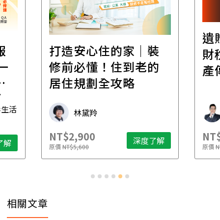
遺
報
打造安心住的家｜裝
財
一
修前必懂！住到老的
產
一
居住規劃全攻略
先
毒生活
林黛羚
NT$2,900
NT$
深度了解
了解
原價
NT$5,600
原價
N
相關文章