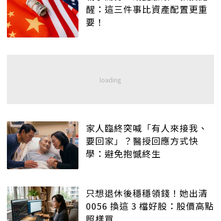
醒：這三件事比資產配置更重
要！
家人臨終突喊「有人來接我、
要回家」？醫授回應方式快
學：避免抱憾終生
只想退休後穩穩領錢！她出清
0056 換這 3 檔好股：股價高點
照樣買