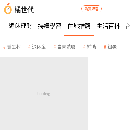
購買課程
退休理財
持續學習
在地推薦
生活百科
養生村
退休金
自書遺囑
補助
獨老