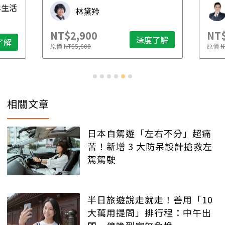
毒生活
林黛羚
NT$2,900
NT$
深度了解
了解
原價
NT$5,600
原價
N
相關文章
日本自駕遊「左右不分」超痛
苦！新增 3 大防呆設計搶救左
駕駕駛
半日旅遊說走就走！善用「10
大萬用提問」排行程：中午出