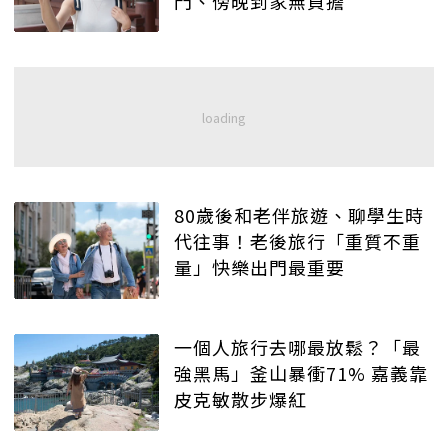
門、傍晚到家無負擔
80歲後和老伴旅遊、聊學生時
代往事！老後旅行「重質不重
量」快樂出門最重要
一個人旅行去哪最放鬆？「最
強黑馬」釜山暴衝71% 嘉義靠
皮克敏散步爆紅