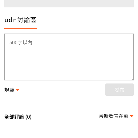
udn討論區
規範
發布
最新發表在前
全部評論 (
)
0