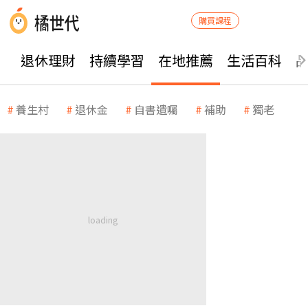
購買課程
退休理財
持續學習
在地推薦
生活百科
養生村
退休金
自書遺囑
補助
獨老