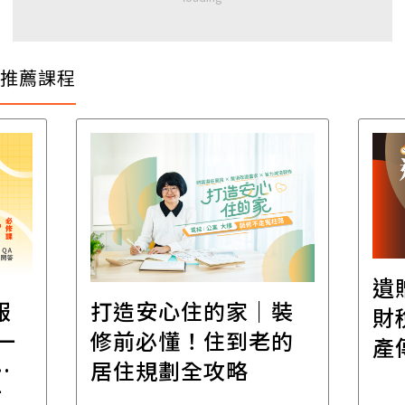
推薦課程
遺
報
打造安心住的家｜裝
財
一
修前必懂！住到老的
產
一
居住規劃全攻略
先