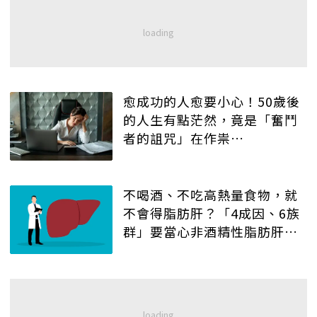
愈成功的人愈要小心！50歲後
的人生有點茫然，竟是「奮鬥
者的詛咒」在作祟…
不喝酒、不吃高熱量食物，就
不會得脂肪肝？「4成因、6族
群」要當心非酒精性脂肪肝找
上門