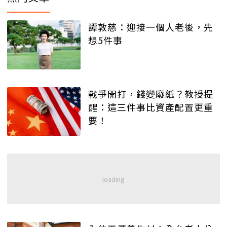
譚敦慈：迎接一個人老後，先
想5件事
戰爭開打，錢變廢紙？教授提
醒：這三件事比資產配置更重
要！