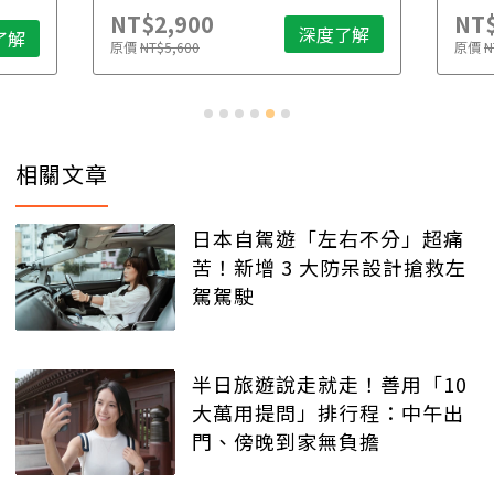
NT$2,900
NT$
深度了解
了解
原價
NT$5,600
原價
N
相關文章
日本自駕遊「左右不分」超痛
苦！新增 3 大防呆設計搶救左
駕駕駛
半日旅遊說走就走！善用「10
大萬用提問」排行程：中午出
門、傍晚到家無負擔