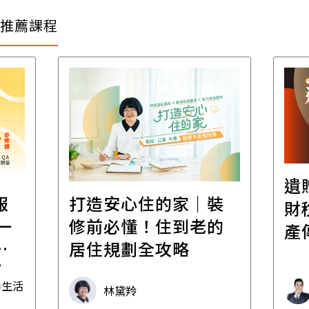
推薦課程
遺
報
打造安心住的家｜裝
財
一
修前必懂！住到老的
產
一
居住規劃全攻略
先
毒生活
林黛羚