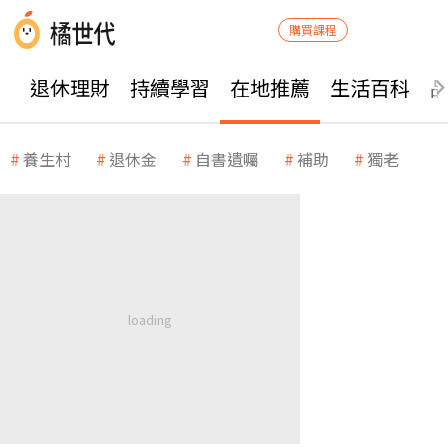
購買課程
退休理財
持續學習
在地推薦
生活百科
養生村
退休金
自書遺囑
補助
獨老