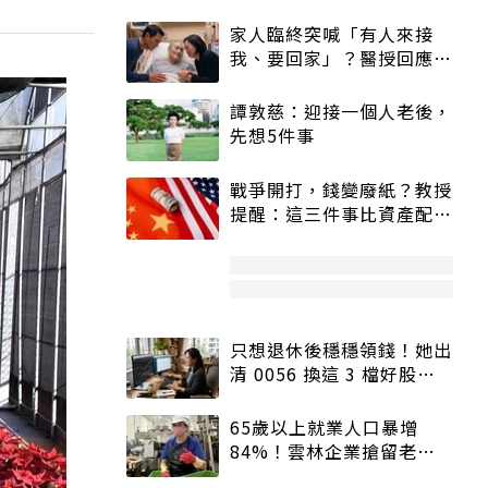
家人臨終突喊「有人來接
我、要回家」？醫授回應方
式快學：避免抱憾終生
譚敦慈：迎接一個人老後，
先想5件事
戰爭開打，錢變廢紙？教授
提醒：這三件事比資產配置
更重要！
只想退休後穩穩領錢！她出
清 0056 換這 3 檔好股：
股價高點照樣買
65歲以上就業人口暴增
84%！雲林企業搶留老員
工：穩定性高、經驗豐富