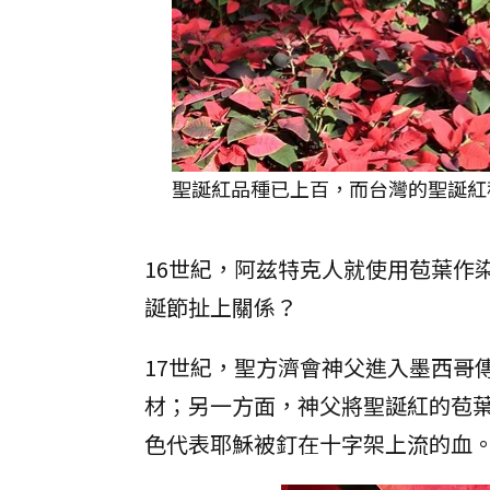
聖誕紅品種已上百，而台灣的聖誕紅
16世紀，阿兹特克人就使用苞葉作
誕節扯上關係？
17世紀，聖方濟會神父進入墨西哥
材；另一方面，神父將聖誕紅的苞
色代表耶穌被釘在十字架上流的血