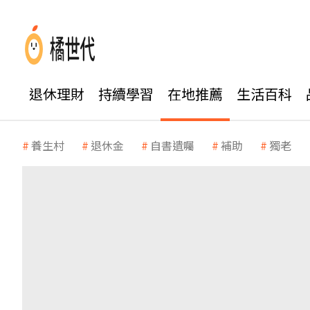
退休理財
持續學習
在地推薦
生活百科
養生村
退休金
自書遺囑
補助
獨老