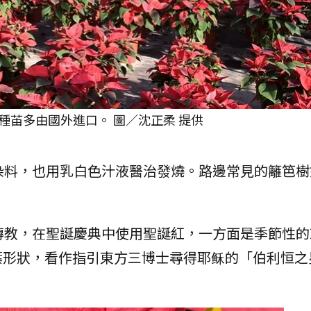
種苖多由國外進口。 圖／沈正柔 提供
染料，也用乳白色汁液醫治發燒。路邊常見的籬笆樹
傳教，在聖誕慶典中使用聖誕紅，一方面是季節性的
葉形狀，看作指引東方三博士尋得耶稣的「伯利恒之
。