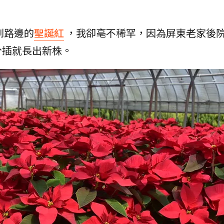
到路邊的
聖誕紅
，我卻亳不稀罕，因為屏東老家後
分插就長出新株。