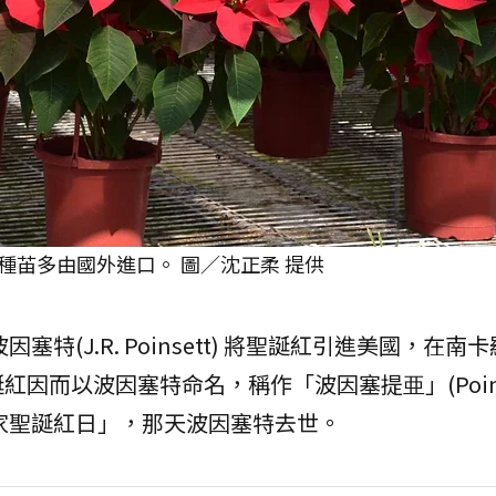
種苖多由國外進口。 圖／沈正柔 提供
塞特(J.R. Poinsett) 將聖誕紅引進美國，在南
而以波因塞特命名，稱作「波因塞提亜」(Poinset
國家聖誕紅日」，那天波因塞特去世。