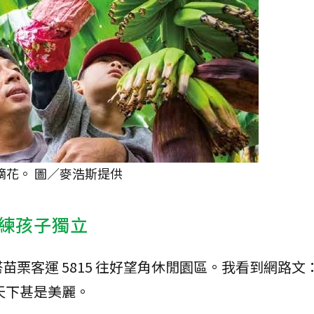
摘花。 圖／麥浩斯提供
練孩子獨立
栗客運 5815 往好望角休閒園區。我看到網路文
天下甚是美麗。