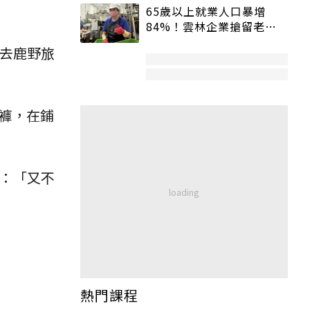
65歲以上就業人口暴增
84%！雲林企業搶留老員
工：穩定性高、經驗豐富
 去鹿野旅
仔褲，在鋪
說：「又不
熱門課程