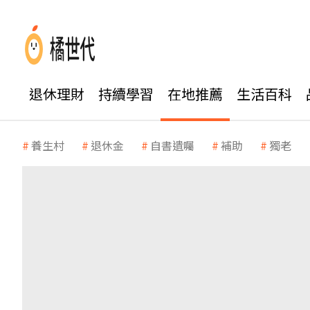
退休理財
持續學習
在地推薦
生活百科
養生村
退休金
自書遺囑
補助
獨老