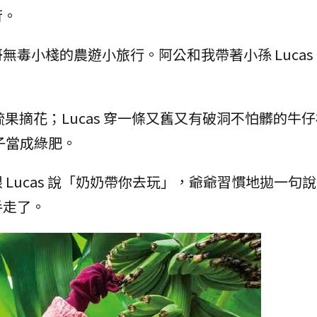
行。
毒小棧的農遊小旅行。阿公和我帶著小孫 Lucas
蕉疏果摘花；Lucas 穿一條又舊又有破洞不怕髒的牛
子當成綠肥。
Lucas 說「奶奶帶你去玩」，爺爺習慣地拋一句
手走了。