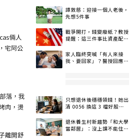
譚敦慈：迎接一個人老後，
先想5件事
戰爭開打，錢變廢紙？教授
as倆人
提醒：這三件事比資產配置
更重要！
行，宅阿公
家人臨終突喊「有人來接
我、要回家」？醫授回應方
式快學：避免抱憾終生
康部落，我
只想退休後穩穩領錢！她出
烤肉，燙
清 0056 換這 3 檔好股：
股價高點照樣買
退休養生村新趨勢「和大學
當鄰居」：沒上課不能住、
子離開舒
宿舍變養老房