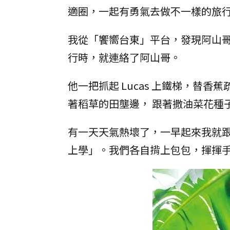
適圈，一起有勇氣去做不一樣的旅
我從「饗嚮台東」平台，發現阿山哥無
行時，就連絡了阿山哥。
他一把抓起 Lucas 上鐵梯，替香
著稻草的田壟邊， 跟著撒油菜花種
有一天天氣熱壞了，一早起來我就跟 
上學」。我們各自揹上包包，揮揮