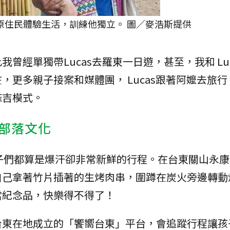
的原住民體驗生活，訓練他獨立。 圖／麥浩斯提供
曾經單獨帶Lucas去羅東一日遊，甚至，我和 Luc
，更多親子接案和媒體團， Lucas跟著阿嬤去旅
麻吉模式。
部落文化
對親子們都算是爆汗卻非常新鮮的行程。在台東關山永
自己拿著竹片插著的生烤肉串，圍蹲在炭火旁邊轉動
當紀念品，快樂得不得了！
台東在地成立的「饗嚮台東」平台，會追蹤行程讓孩