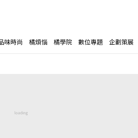
品味時尚
橘煩惱
橘學院
數位專題
企劃策展