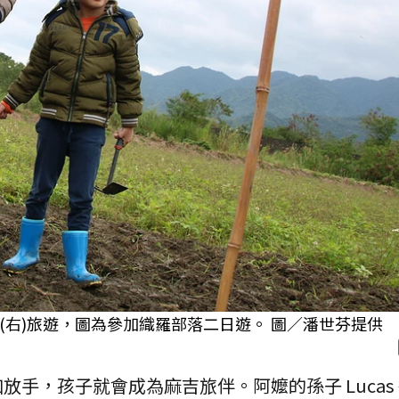
as(右)旅遊，圖為參加織羅部落二日遊。 圖／潘世芬提供
手，孩子就會成為麻吉旅伴。阿嬤的孫子 Lucas