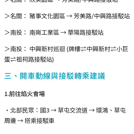
＞名間： 豬事文化園區 → 芳美路/中興路接駁站
＞南投： 南崗工業區 → 華陽路接駁站
＞南投： 中興新村巡迴 (牌樓⇌中興新村⇌小巨
蛋⇌祖祠路接駁站)
三、開車動線與接駁轉乘建議
1.前往焰火會場
•北部民眾：國3 → 草屯交流道 → 環鴻、草屯
周邊 → 搭乘接駁車