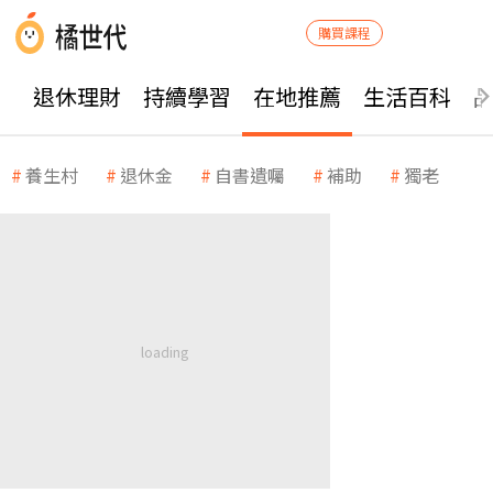
購買課程
退休理財
持續學習
在地推薦
生活百科
養生村
退休金
自書遺囑
補助
獨老