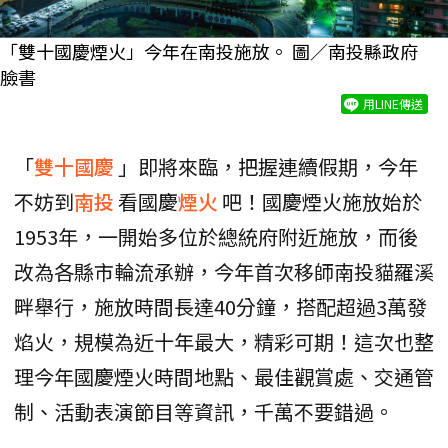
「雙十國慶煙火」今年在南投施放。 圖／南投縣政府
臉書
用LINE傳送
「
雙十國慶
」即將來臨，把握連續假期，今年
不妨到
南投
看國慶
煙火
吧！國慶煙火施放始於
1953年，一開始多位於總統府附近施放，而後
改為各縣市輪流承辦，今年首次移師南投貓羅溪
畔舉行，施放時間長達40分鐘，搭配超過3萬發
焰火，規模為近十年最大，精彩可期！這次也整
理今年國慶煙火時間地點、最佳觀賞處、交通管
制、活動表演節目等資訊，千萬不要錯過。