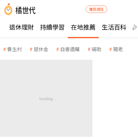
購買課程
退休理財
持續學習
在地推薦
生活百科
養生村
退休金
自書遺囑
補助
獨老