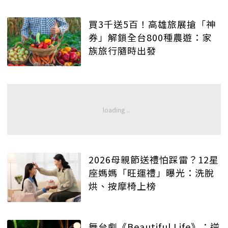
買3千送5百！高雄旅展搶「神
券」解鎖全台800種農遊：家
族旅行隨時出發
2026母親節送禮怕踩雷？12星
座媽媽「旺運禮」曝光：洗脫
烘、按摩椅上榜
舞台劇《Beautiful Life》：逆