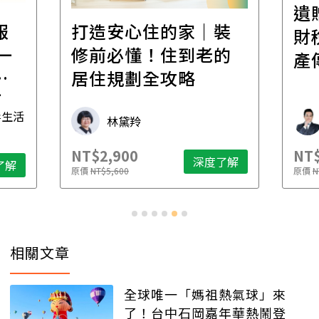
遺
報
打造安心住的家｜裝
財
一
修前必懂！住到老的
產
一
居住規劃全攻略
先
毒生活
林黛羚
NT$2,900
NT$
深度了解
了解
原價
NT$5,600
原價
N
相關文章
全球唯一「媽祖熱氣球」來
了！台中石岡嘉年華熱鬧登