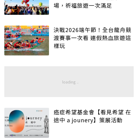
場，祈福旅遊一次滿足
決戰2026端午節！全台龍舟競
渡賽事一次看 連假熱血旅遊這
樣玩
癌症希望基金會【看見希望 在
途中 a jounery】策展活動