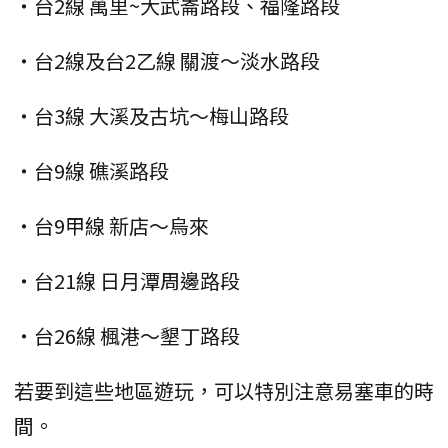
・台2線 萬里~大武崙路段、福隆路段
・台2線及台2乙線 關渡～淡水路段
・台3線 大溪及古坑～梅山路段
・台9線 礁溪路段
・台9甲線 新店～烏來
・台21線 日月潭周邊路段
・台26線 楓港～墾丁路段
若要到這些地區遊玩，可以特別注意易塞車的時
間。