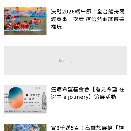
決戰2026端午節！全台龍舟競
渡賽事一次看 連假熱血旅遊這
樣玩
癌症希望基金會【看見希望 在
途中 a jounery】策展活動
買3千送5百！高雄旅展搶「神