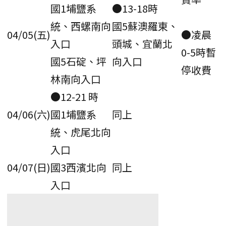
國1埔鹽系
●13-18時
統、西螺南向
國5蘇澳羅東、
04/05(五)
●凌晨
入口
頭城、宜蘭北
0-5時暫
國5石碇、坪
向入口
停收費
林南向入口
●12-21 時
04/06(六)
國1埔鹽系
同上
統、虎尾北向
入口
04/07(日)
國3西濱北向
同上
入口