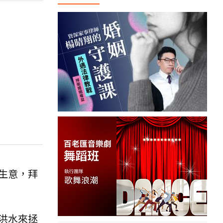
生意，拜
洪水來拯