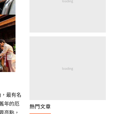
動，最有名
舊年的厄
熱門文章
要亮點，