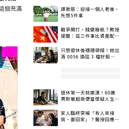
這個充滿
譚敦慈：迎接一個人老後，
先想5件事
戰爭開打，錢變廢紙？教授
提醒：這三件事比資產配置
更重要！
只想退休後穩穩領錢！她出
清 0056 換這 3 檔好股：
股價高點照樣買
退休第一天就崩潰！60歲
男對著超商便當懷疑人生
「一切好安靜」
家人臨終突喊「有人來接
我、要回家」？醫授回應方
式快學：避免抱憾終生