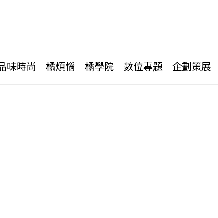
品味時尚
橘煩惱
橘學院
數位專題
企劃策展