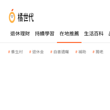
退休理財
持續學習
在地推薦
生活百科
養生村
退休金
自書遺囑
補助
獨老