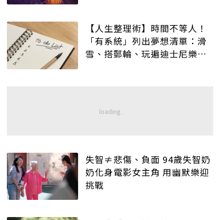
【人生整理術】時間不等人！
「有系統」列出夢想清單：滑
雪、搭郵輪、玩遍迪士尼樂
園…及早規劃、順利圓夢！
失智≠悲傷、負面 94歲失智奶
奶化身電影女主角 用幽默樂迎
挑戰