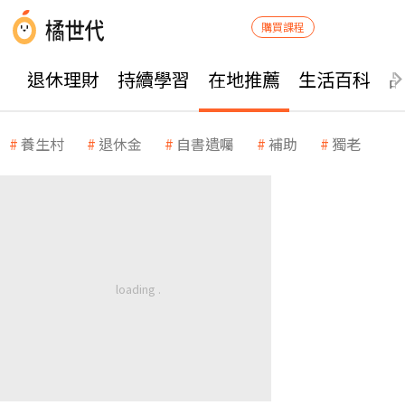
購買課程
退休理財
持續學習
在地推薦
生活百科
養生村
退休金
自書遺囑
補助
獨老