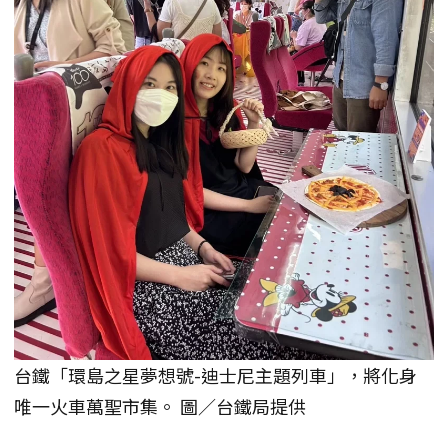
台鐵「環島之星夢想號-迪士尼主題列車」，將化身
唯一火車萬聖市集。 圖／台鐵局提供