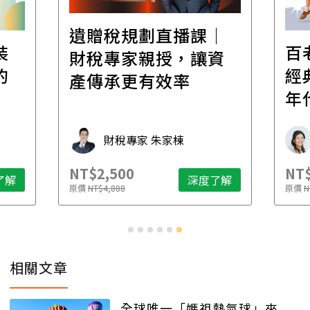
遺贈稅規劃直播課│
裝
百
財稅專家親授，讓資
的
經
產傳承更有效率
年
財稅專家 朱家棟
NT$2,500
NT$
了解
深度了解
原價
NT$4,888
原價
N
相關文章
全球唯一「媽祖熱氣球」來