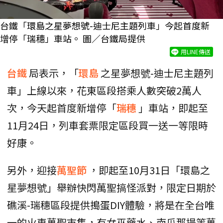
台鐵「環島之星夢想號-迪士尼主題列車」今起首度新
增停「瑞穗」車站。 圖／台鐵局提供
用LINE傳送
台鐵
局表示，「
環島
之星夢想號-迪士尼主題列
車」上線以來，花東區段搭乘人數突破2萬人
次，今天起首度新增停「
瑞穗
」車站，即起至
11月24日，列車套票限定區段買一送一等限時
好康。
另外，迎接
萬聖節
，即起至10月31日「環島之
星夢想號」舉辦快閃萬聖搞怪派對，限定日期於
礁溪-瑞穗區段提供搗蛋DIY體驗，將是在全台唯
一的火車萬聖市集，有女巫藥水、南瓜那提等萬