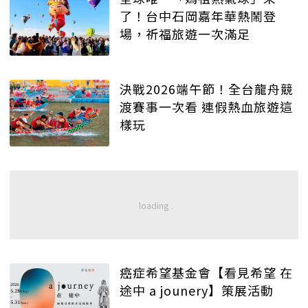
了！台中石岡嘉年華熱鬧登
場，祈福旅遊一次滿足
決戰2026端午節！全台龍舟競
渡賽事一次看 連假熱血旅遊這
樣玩
癌症希望基金會【看見希望 在
途中 a jounery】策展活動