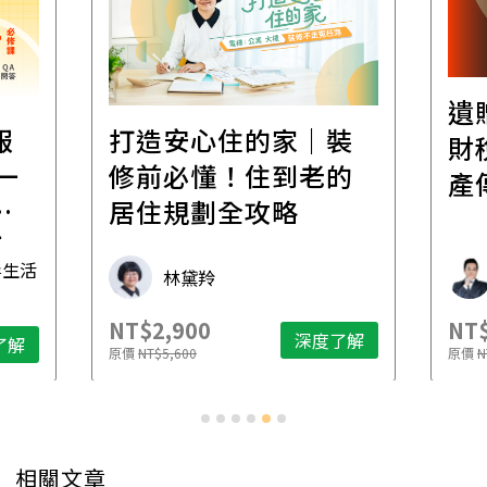
遺
報
打造安心住的家｜裝
財
一
修前必懂！住到老的
產
一
居住規劃全攻略
先
毒生活
林黛羚
NT$2,900
NT$
深度了解
了解
原價
NT$5,600
原價
N
相關文章