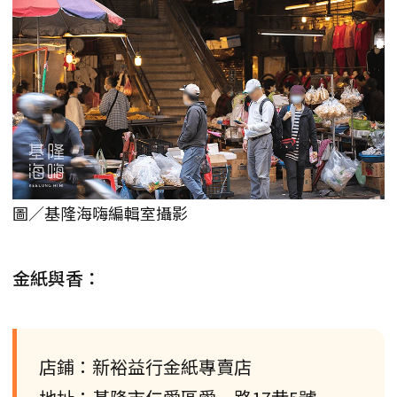
圖／基隆海嗨編輯室攝影
金紙與香：
店鋪：新裕益行金紙專賣店