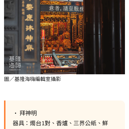
圖／基隆海嗨編輯室攝影
• 拜神明
器具：燭台1對、香爐、三界公紙、鮮