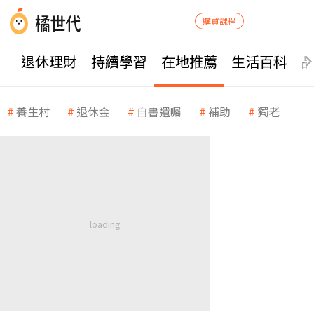
購買課程
退休理財
持續學習
在地推薦
生活百科
養生村
退休金
自書遺囑
補助
獨老