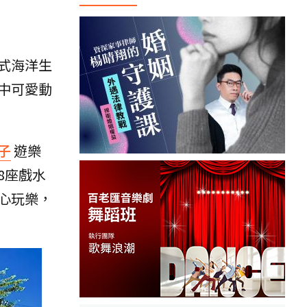
式海洋生
中可愛動
子
遊樂
8座戲水
心玩樂，