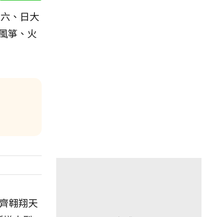
週六、日大
風箏、火
齊翱翔天