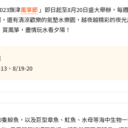
023旗津
風箏節
」即日起至8月20日盛大舉辦，每
際，還有清涼歡樂的氣墊水樂園，越夜越精彩的夜光
，賞風箏，盡情玩水看夕陽！
】
3、8/19-20
0隻鯨魚，以及巨型章魚、魟魚、水母等海中生物一