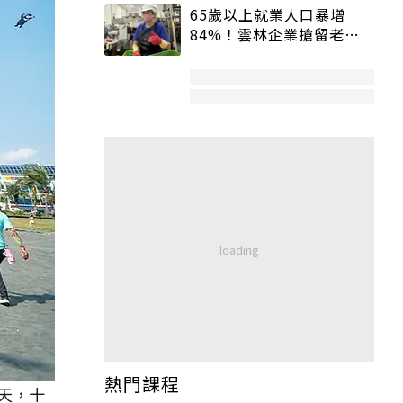
65歲以上就業人口暴增
84%！雲林企業搶留老員
工：穩定性高、經驗豐富
熱門課程
天，十