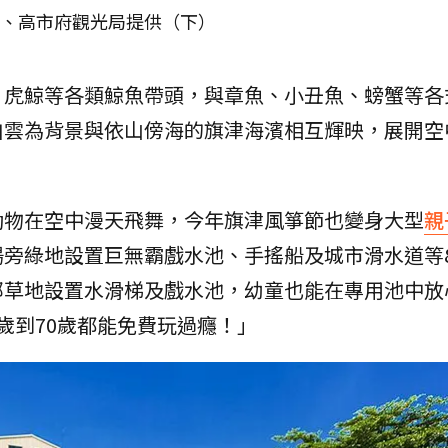
上）、高市府觀光局提供（下）
、虎鯨等各類鯨魚帶頭，與章魚、小丑魚、螃蟹等各
白雲為背景與依山傍海的旗津海濱相互輝映，展開空
動物在空中漫天飛舞，今年旗津風箏節也變身大型
親
場旁綠地設置巨無霸戲水池、手搖船及城市滑水道等
部草地設置水滑梯及戲水池，幼童也能在專用池中放
歲到70歲都能免費玩過癮！」