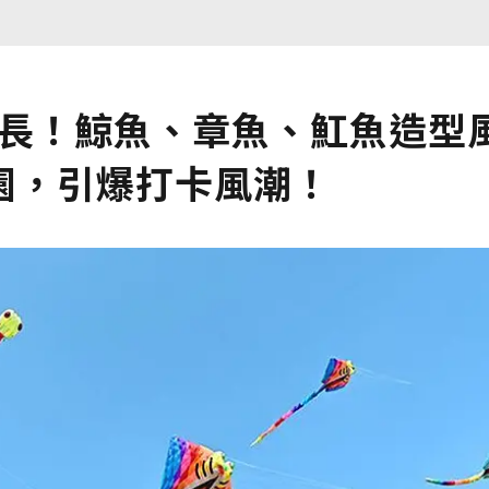
延長！鯨魚、章魚、魟魚造型
園，引爆打卡風潮！