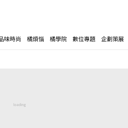
品味時尚
橘煩惱
橘學院
數位專題
企劃策展