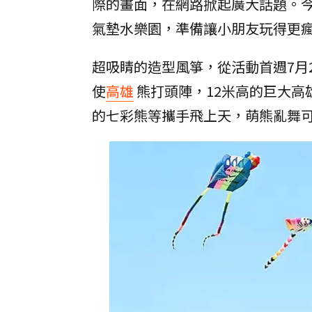
際的畫面，在網路掀起廣大話題。
氣墊水樂園，準備讓小朋友玩得更
超吸睛的造型風箏，從活動首週7月
使
高雄
熊打頭陣，12米高的巨大
的七彩熊等攜手飛上天，萌熊亂舞