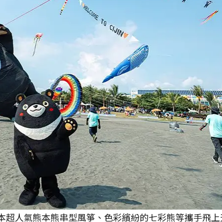
日本超人氣熊本熊串型風箏、色彩繽紛的七彩熊等攜手飛上