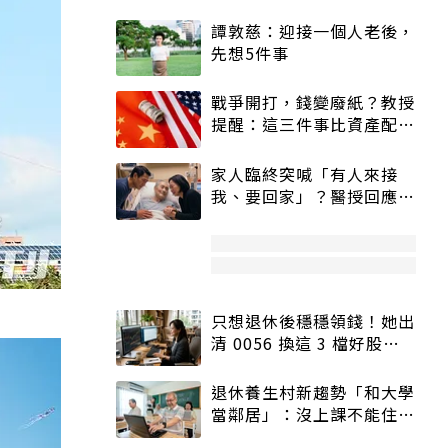
譚敦慈：迎接一個人老後，
先想5件事
戰爭開打，錢變廢紙？教授
提醒：這三件事比資產配置
更重要！
家人臨終突喊「有人來接
我、要回家」？醫授回應方
式快學：避免抱憾終生
只想退休後穩穩領錢！她出
清 0056 換這 3 檔好股：
股價高點照樣買
退休養生村新趨勢「和大學
當鄰居」：沒上課不能住、
宿舍變養老房