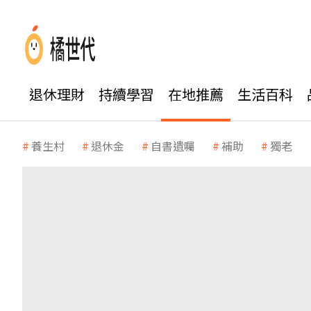
退休理財
持續學習
在地推薦
生活百科
養生村
退休金
自書遺囑
補助
獨老