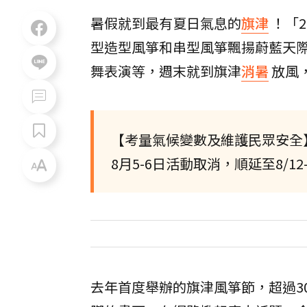
暑假就到最有夏日氣息的
旗津
！「2
型造型風箏和串型風箏飄揚蔚藍天
舞表演等，週末就到旗津
消暑
放風
【考量氣候變數及維護民眾安全
8月5-6日活動取消，順延至8/12-1
去年首度舉辦的旗津風箏節，超過3