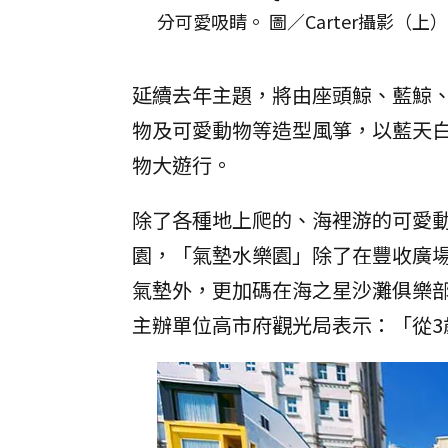
分可愛吸睛。 圖／Carter攝影（
延續去年主題，將由座頭鯨、藍鯨
物及可愛動物等造型風箏，以藍天
物大遊行。
除了各種地上爬的、海裡游的可愛
園，「氣墊水樂園」除了在豐收廣
氣墊外，更加碼在海之星沙灘俱樂
主辦單位高市府觀光局表示：「從3