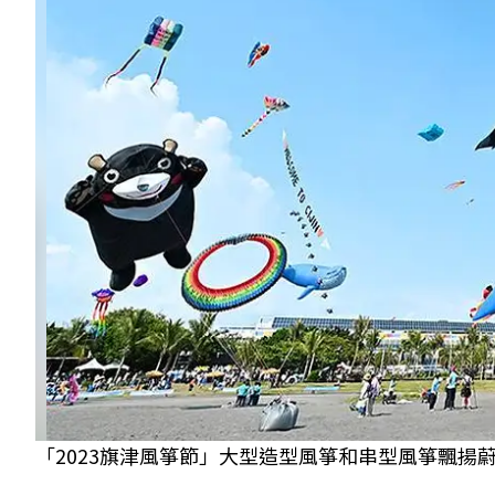
「2023旗津風箏節」大型造型風箏和串型風箏飄揚蔚