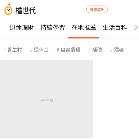
購買課程
退休理財
持續學習
在地推薦
生活百科
養生村
退休金
自書遺囑
補助
獨老