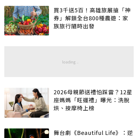
買3千送5百！高雄旅展搶「神
券」解鎖全台800種農遊：家
族旅行隨時出發
2026母親節送禮怕踩雷？12星
座媽媽「旺運禮」曝光：洗脫
烘、按摩椅上榜
舞台劇《Beautiful Life》：逆