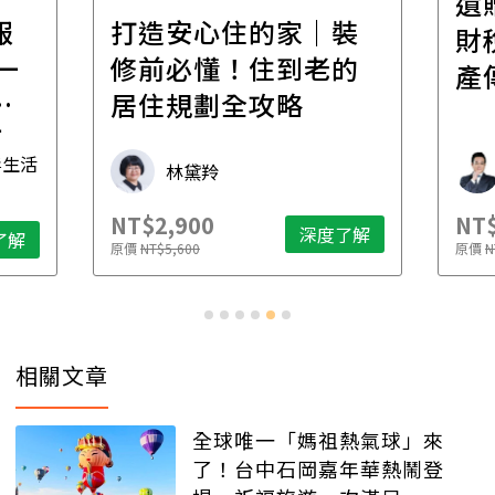
遺
報
打造安心住的家｜裝
財
一
修前必懂！住到老的
產
一
居住規劃全攻略
先
毒生活
林黛羚
NT$2,900
NT$
深度了解
了解
原價
NT$5,600
原價
N
相關文章
全球唯一「媽祖熱氣球」來
了！台中石岡嘉年華熱鬧登