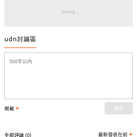
udn討論區
規範
發布
最新發表在前
全部評論 (
)
0