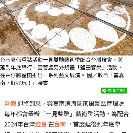
台南暑假重點活動一見雙雕藝術季配合台灣燈會，將
延到年底舉行，雲管處另外規畫「鹽田饗樂」活動，
在井仔腳鹽田推出一系列藝文展演。 圖／取自「雲嘉
南，好好玩！」臉書
用LINE傳送
暑假
即將到來，雲嘉南濱海國家風景區管理處
每年都會舉辦「一見雙雕」藝術季活動，為配合
2024年台灣
燈會
在
台南
，首度延後到年底舉