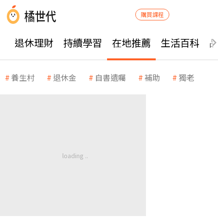
購買課程
退休理財
持續學習
在地推薦
生活百科
養生村
退休金
自書遺囑
補助
獨老