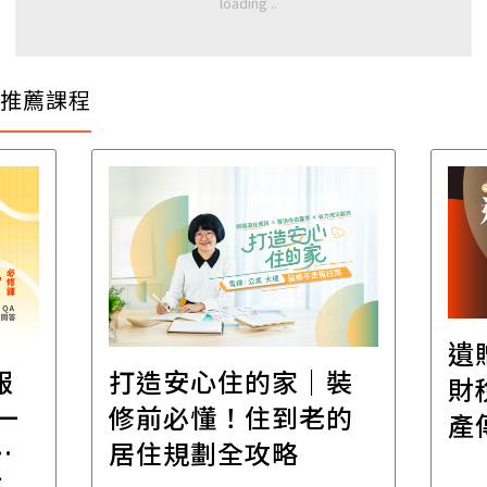
推薦課程
遺
報
打造安心住的家｜裝
財
一
修前必懂！住到老的
產
一
居住規劃全攻略