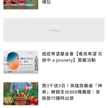
樣玩
癌症希望基金會【看見希望 在
途中 a jounery】策展活動
買3千送5百！高雄旅展搶「神
券」解鎖全台800種農遊：家
族旅行隨時出發