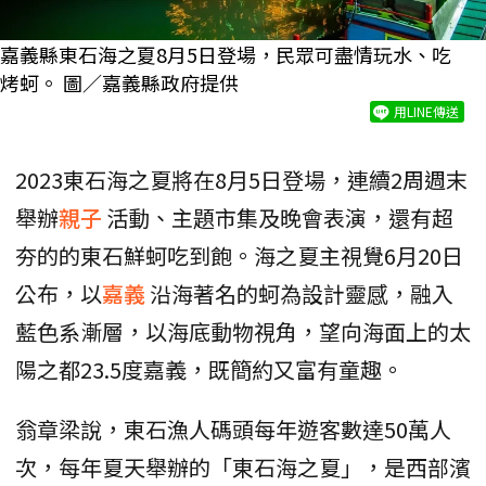
嘉義縣東石海之夏8月5日登場，民眾可盡情玩水、吃
烤蚵。 圖／嘉義縣政府提供
用LINE傳送
2023東石海之夏將在8月5日登場，連續2周週末
舉辦
親子
活動、主題市集及晚會表演，還有超
夯的的東石鮮蚵吃到飽。海之夏主視覺6月20日
公布，以
嘉義
沿海著名的蚵為設計靈感，融入
藍色系漸層，以海底動物視角，望向海面上的太
陽之都23.5度嘉義，既簡約又富有童趣。
翁章梁說，東石漁人碼頭每年遊客數達50萬人
次，每年夏天舉辦的「東石海之夏」，是西部濱