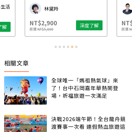
先
毒生活
林黛羚
NT$2,900
NT$
深度了解
了解
原價
NT$5,600
原價
N
相關文章
全球唯一「媽祖熱氣球」來
了！台中石岡嘉年華熱鬧登
場，祈福旅遊一次滿足
決戰2026端午節！全台龍舟競
渡賽事一次看 連假熱血旅遊這