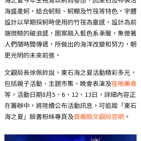
海盛產蚵，結合蚵殼、蚵棚及竹筏等特色，字體
設計以早期採蚵時使用的竹筏為靈感，設計為前
端微翹的破浪感，圖案融入藍色系漸層，象徵著
人們隨時間傳遞，所做出的海洋改變和努力，朝
更光明的未來前進。
文觀局長徐佩鈴說，東石海之夏活動精彩多元，
包括親子活動、主題市集、晚會表演及
在地美食
等，活動日期8月5、6、12、13日，詳細內容正
在籌辦中，將陸續公布活動訊息，可追蹤「東石
海之夏」臉書粉絲專頁及
嘉義縣文觀局官網
。