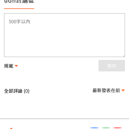
udn討論區
規範
發布
最新發表在前
全部評論 (
)
0