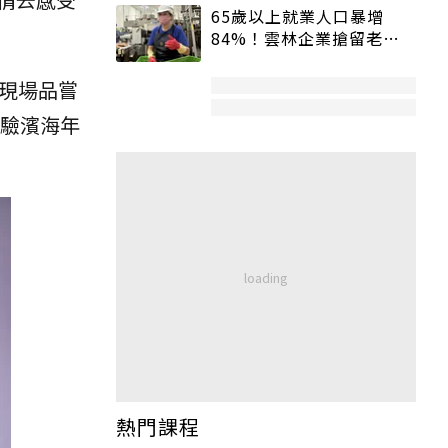
65歲以上就業人口暴增
84%！雲林企業搶留老員
工：穩定性高、經驗豐富
來現場品嘗
驗濱海年
熱門課程