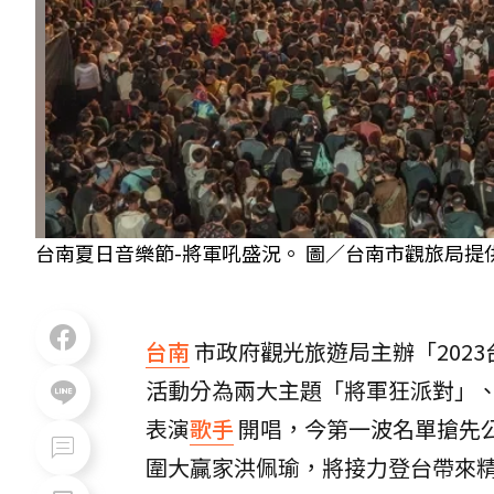
台南夏日音樂節-將軍吼盛況。 圖／台南市觀旅局提
台南
市政府觀光旅遊局主辦「2023
活動分為兩大主題「將軍狂派對」、
表演
歌手
開唱，今第一波名單搶先公
圍大贏家洪佩瑜，將接力登台帶來