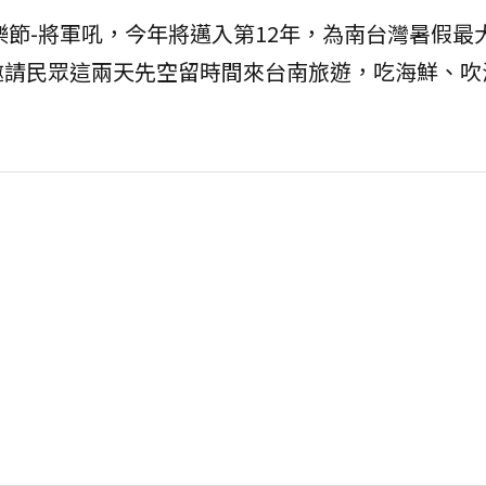
樂節-將軍吼，今年將邁入第12年，為南台灣暑假最
邀請民眾這兩天先空留時間來台南旅遊，吃海鮮、吹