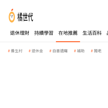
退休理財
持續學習
在地推薦
生活百科
養生村
退休金
自書遺囑
補助
獨老