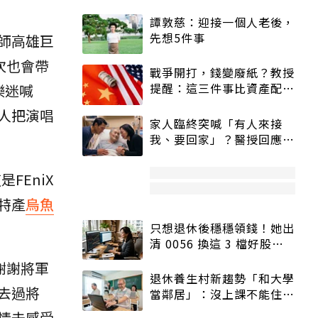
譚敦慈：迎接一個人老後，
先想5件事
師高雄巨
次也會帶
戰爭開打，錢變廢紙？教授
提醒：這三件事比資產配置
樂迷喊
更重要！
人把演唱
家人臨終突喊「有人來接
我、要回家」？醫授回應方
式快學：避免抱憾終生
FEniX
特產
烏魚
只想退休後穩穩領錢！她出
清 0056 換這 3 檔好股：
股價高點照樣買
謝謝將軍
退休養生村新趨勢「和大學
去過將
當鄰居」：沒上課不能住、
宿舍變養老房
情去感受