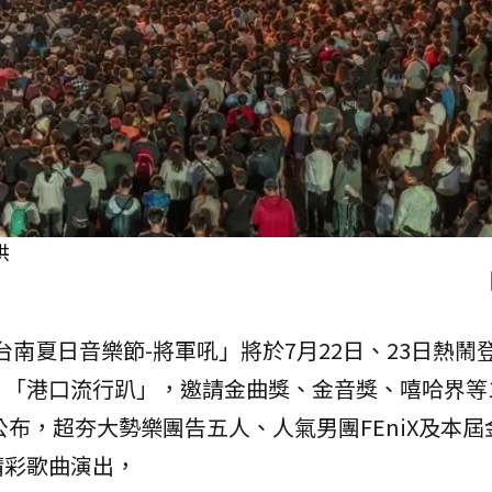
供
台南夏日音樂節-將軍吼」將於7月22日、23日熱鬧
「港口流行趴」，邀請金曲獎、金音獎、嘻哈界等1
布，超夯大勢樂團告五人、人氣男團FEniX及本屆
精彩歌曲演出，