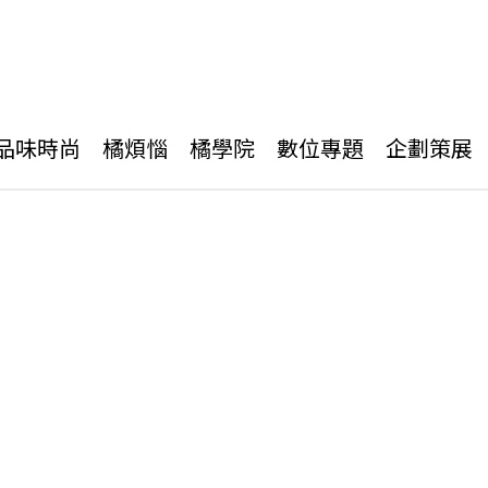
品味時尚
橘煩惱
橘學院
數位專題
企劃策展