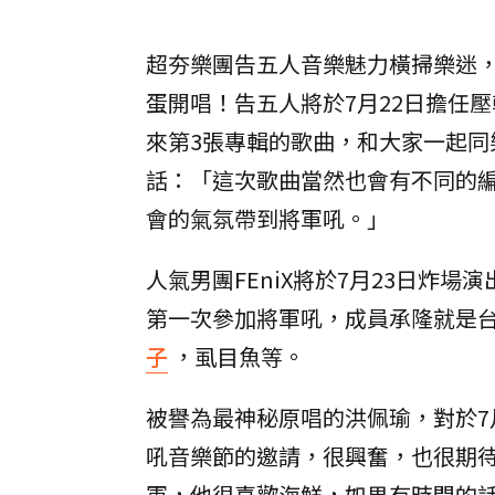
超夯樂團告五人音樂魅力橫掃樂迷
蛋開唱！告五人將於7月22日擔任
來第3張專輯的歌曲，和大家一起
話：「這次歌曲當然也會有不同的
會的氣氛帶到將軍吼。」
人氣男團FEniX將於7月23日炸場
第一次參加將軍吼，成員承隆就是
子
，虱目魚等。
被譽為最神秘原唱的洪佩瑜，對於7
吼音樂節的邀請，很興奮，也很期
軍，他很喜歡海鮮，如果有時間的