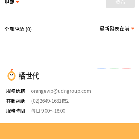
規範
發布
最新發表在前
全部評論 (
)
0
服務信箱
orangevip@udngroup.com
客服電話
(02)2649-1681按2
服務時間
每日 9:00～18:00