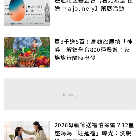
癌症希望基金會【看見希望 在
途中 a jounery】策展活動
買3千送5百！高雄旅展搶「神
券」解鎖全台800種農遊：家
族旅行隨時出發
2026母親節送禮怕踩雷？12星
座媽媽「旺運禮」曝光：洗脫