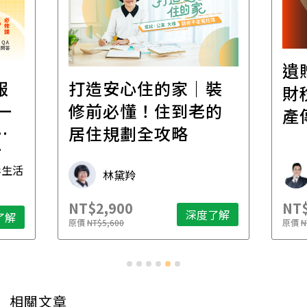
遺
報
打造安心住的家｜裝
財
一
修前必懂！住到老的
產
一
居住規劃全攻略
先
毒生活
林黛羚
NT$2,900
NT$
深度了解
了解
原價
NT$5,600
原價
N
相關文章