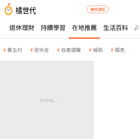
購買課程
退休理財
持續學習
在地推薦
生活百科
養生村
退休金
自書遺囑
補助
獨老