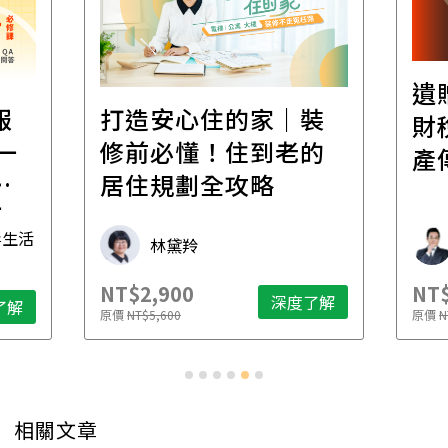
遺
報
打造安心住的家｜裝
財
一
修前必懂！住到老的
產
一
居住規劃全攻略
先
毒生活
林黛羚
NT$2,900
NT$
深度了解
了解
原價
NT$5,600
原價
N
相關文章