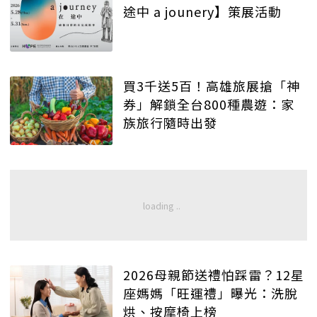
途中 a jounery】策展活動
買3千送5百！高雄旅展搶「神
券」解鎖全台800種農遊：家
族旅行隨時出發
2026母親節送禮怕踩雷？12星
座媽媽「旺運禮」曝光：洗脫
烘、按摩椅上榜