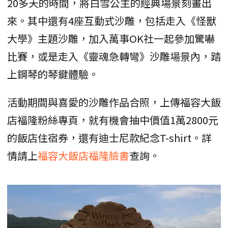
20多天的時間，將白雪公主的經典場景刻畫出
來。其中還有4座互動式沙雕，包括走入《怪獸
大學》主題沙雕，加入萬事OK社一起參加驚嚇
比賽，或是走入《靈魂急轉彎》沙雕場景內，踏
上鋼琴的琴鍵體驗。
活動期間與喜愛的沙雕作品合照，上傳福容大飯
店福隆粉絲專頁，就有機會抽中價值1萬2800元
的飯店住宿券，還有迪士尼款紀念T-shirt。詳
情請上
福容大飯店福隆臉書
查詢。