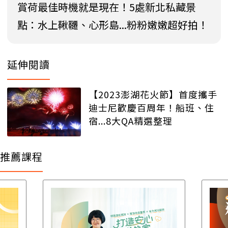
賞荷最佳時機就是現在！5處新北私藏景
點：水上鞦韆、心形島...粉粉嫩嫩超好拍！
延伸閱讀
【2023澎湖花火節】首度攜手
迪士尼歡慶百周年！船班、住
宿...8大QA精選整理
推薦課程