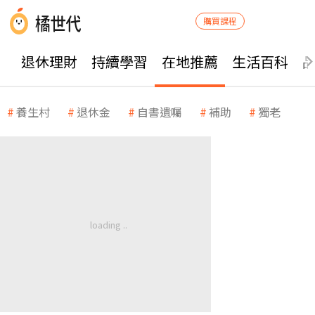
購買課程
退休理財
持續學習
在地推薦
生活百科
養生村
退休金
自書遺囑
補助
獨老