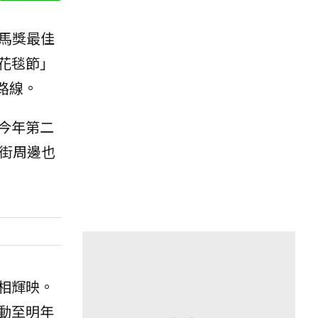
馬獎最佳
花毯節」
路線。
今年第二
街周邊也
相輝映。
動至明年