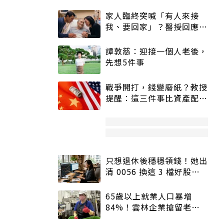
家人臨終突喊「有人來接
我、要回家」？醫授回應方
式快學：避免抱憾終生
譚敦慈：迎接一個人老後，
先想5件事
戰爭開打，錢變廢紙？教授
提醒：這三件事比資產配置
更重要！
只想退休後穩穩領錢！她出
清 0056 換這 3 檔好股：
股價高點照樣買
65歲以上就業人口暴增
84%！雲林企業搶留老員
工：穩定性高、經驗豐富