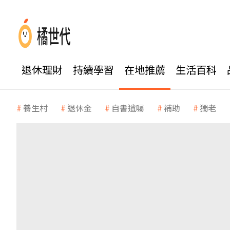
退休理財
持續學習
在地推薦
生活百科
養生村
退休金
自書遺囑
補助
獨老