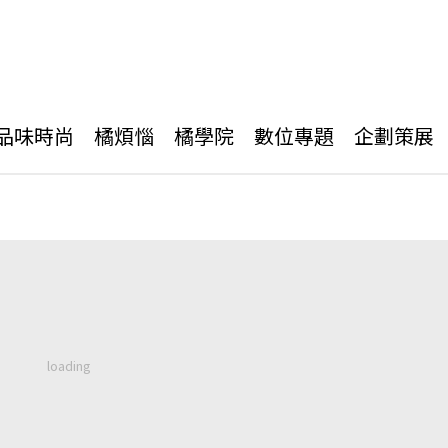
品味時尚
橘煩惱
橘學院
數位專題
企劃策展