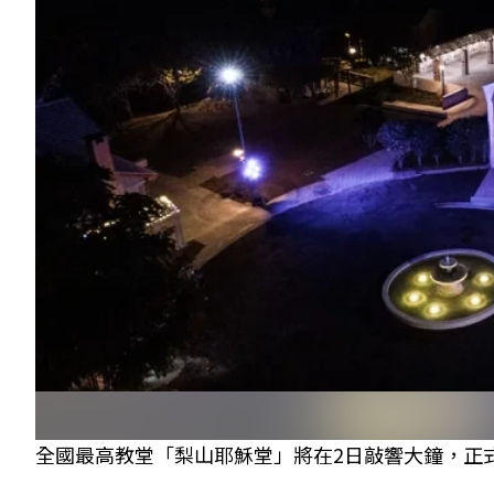
全國最高教堂「梨山耶穌堂」將在2日敲響大鐘，正