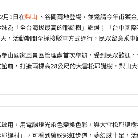
2月1日在
梨山
、谷關兩地登場，並邀請今年甫獲金
珍妹為「全台海拔最高的耶誕樹」點燈；「台中國際
16天，活動期間全採接駁車方式通行，民眾留意乘車
局參山國家風景區管理處首次舉辦，受到民眾歡迎，
館前，打造兩棵高28公尺的大雪松耶誕樹，梨山大
工啟用，用電腦燈光染色變換色彩，與大雪松耶誕樹
彩耶誕村」，可看到繽紛彩虹步道，夢幻感十足，活