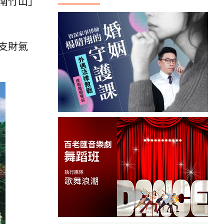
南竹山」
支財氣