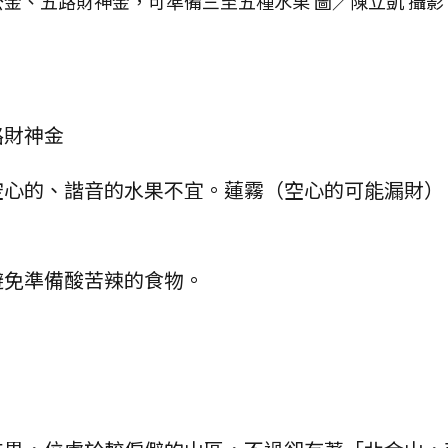
金、五路財神金，可準備三至五種水果 圖／陳立凱 攝影
路財神金
空心的、諧音的水果不宜。蓮霧（空心的可能漏財）
避免準備酸苦辣的食物。