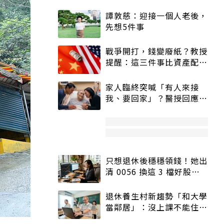
譚敦慈：迎接一個人老後，
先想5件事
戰爭開打，錢變廢紙？教授
提醒：這三件事比資產配置
更重要！
家人臨終突喊「有人來接
我、要回家」？醫授回應方
式快學：避免抱憾終生
只想退休後穩穩領錢！她出
清 0056 換這 3 檔好股：
股價高點照樣買
退休養生村新趨勢「和大學
當鄰居」：沒上課不能住、
宿舍變養老房