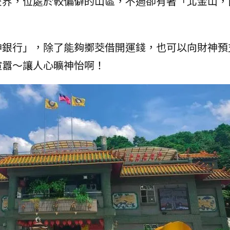
交界，位處於較偏僻的山區，不過卻有著「北金山，
。
神銀行」，除了能夠擲茭借開運錢，也可以向財神預
喧囂～讓人心曠神怡啊！