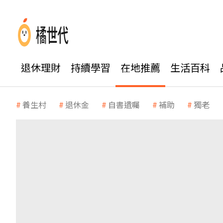
退休理財
持續學習
在地推薦
生活百科
養生村
退休金
自書遺囑
補助
獨老