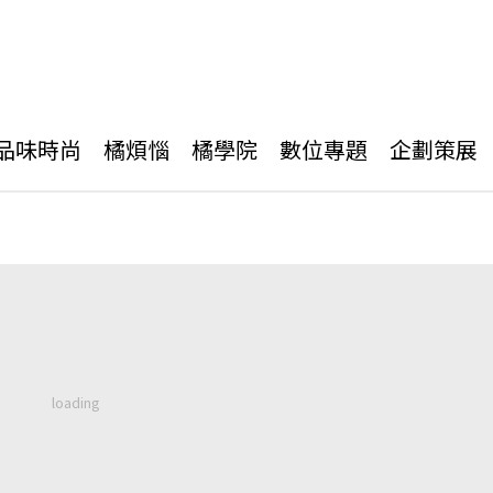
品味時尚
橘煩惱
橘學院
數位專題
企劃策展