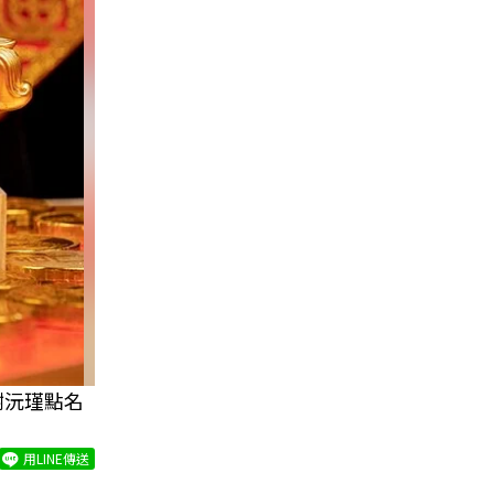
謝沅瑾點名
用LINE傳送