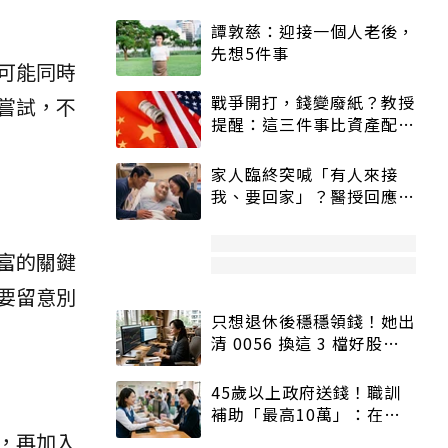
譚敦慈：迎接一個人老後，
先想5件事
可能同時
戰爭開打，錢變廢紙？教授
嘗試，不
提醒：這三件事比資產配置
更重要！
家人臨終突喊「有人來接
我、要回家」？醫授回應方
式快學：避免抱憾終生
富的關鍵
要留意別
只想退休後穩穩領錢！她出
清 0056 換這 3 檔好股：
股價高點照樣買
45歲以上政府送錢！職訓
補助「最高10萬」：在
職、待業都能申請
，再加入