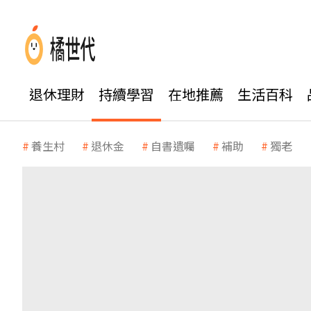
退休理財
持續學習
在地推薦
生活百科
養生村
退休金
自書遺囑
補助
獨老