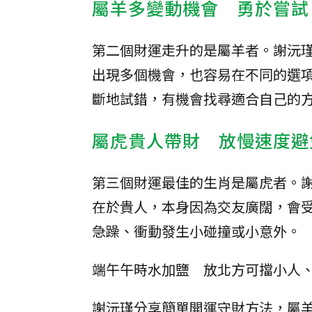
屬羊多變動機會 勇於嘗試
第二個財運走升的是屬羊者。謝沅
出現多個機會，也容易在不同的選
斷地試錯，有機會找尋適合自己的
屬虎貴人帶財 放慢速度避
第三個財運最佳的生肖是屬虎者。
在於貴人，本身因為交友廣闊，會
急躁、衝動發生小碰撞或小意外。
端午午時水加鹽 放北方可擋小人
謝沅瑾分享簡單開運守財方法，屬