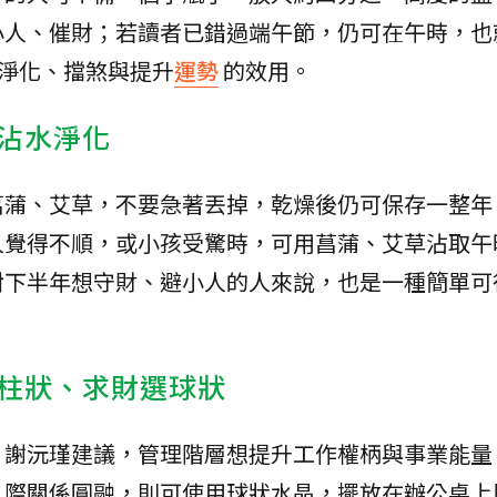
小人、催財；若讀者已錯過端午節，仍可在午時，也
有淨化、擋煞與提升
運勢
的效用。
沾水淨化
菖蒲、艾草，不要急著丟掉，乾燥後仍可保存一整年
人覺得不順，或小孩受驚時，可用菖蒲、艾草沾取午
對下半年想守財、避小人的人來說，也是一種簡單可
柱狀、求財選球狀
，謝沅瑾建議，管理階層想提升工作權柄與事業能量
人際關係圓融，則可使用球狀水晶，擺放在辦公桌上