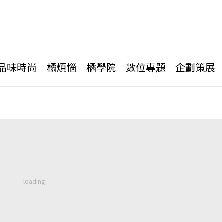
品味時尚
橘煩惱
橘學院
數位專題
企劃策展