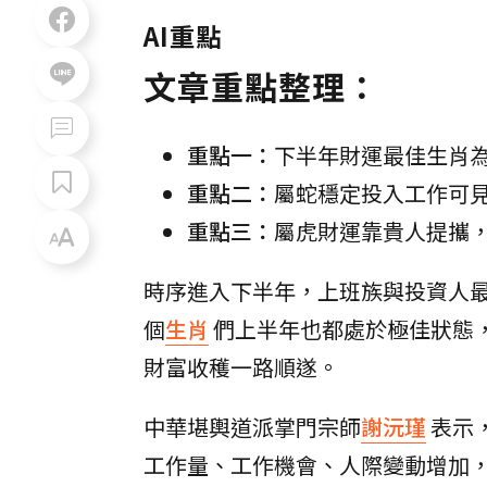
AI重點
文章重點整理：
重點一：
下半年財運最佳生肖
重點二：
屬蛇穩定投入工作可
重點三：
屬虎財運靠貴人提攜
時序進入下半年，上班族與投資人
個
生肖
們上半年也都處於極佳狀態
財富收穫一路順遂。
中華堪輿道派掌門宗師
謝沅瑾
表示
工作量、工作機會、人際變動增加