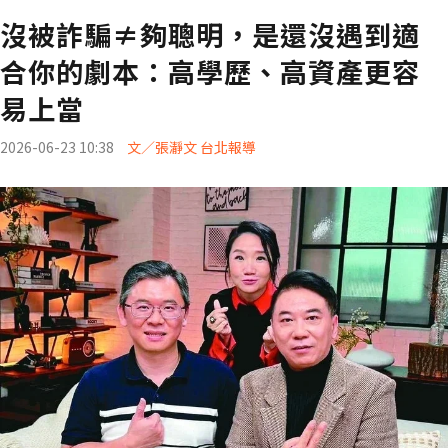
沒被詐騙≠夠聰明，是還沒遇到適
合你的劇本：高學歷、高資產更容
易上當
2026-06-23 10:38
文／張瀞文 台北報導