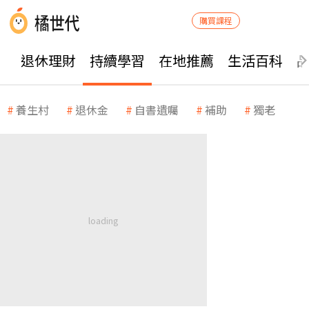
購買課程
退休理財
持續學習
在地推薦
生活百科
養生村
退休金
自書遺囑
補助
獨老