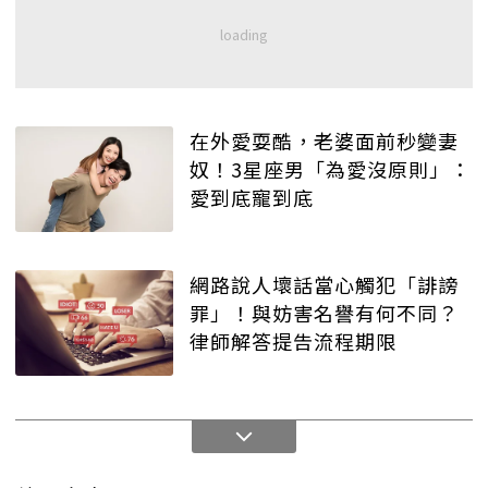
在外愛耍酷，老婆面前秒變妻
奴！3星座男「為愛沒原則」：
愛到底寵到底
網路說人壞話當心觸犯「誹謗
罪」！與妨害名譽有何不同？
律師解答提告流程期限