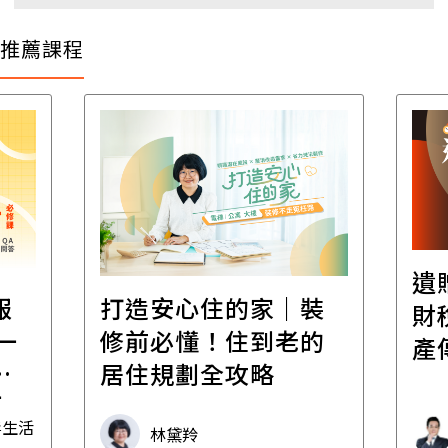
推薦課程
遺
報
打造安心住的家｜裝
財
一
修前必懂！住到老的
產
一
居住規劃全攻略
先
毒生活
林黛羚