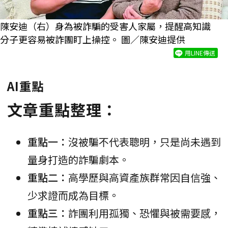
陳安迪（右）身為被詐騙的受害人家屬，提醒高知識
分子更容易被詐團盯上操控。 圖／陳安迪提供
用LINE傳送
AI重點
文章重點整理：
重點一：
沒被騙不代表聰明，只是尚未遇到
量身打造的詐騙劇本。
重點二：
高學歷與高資產族群常因自信強、
少求證而成為目標。
重點三：
詐團利用孤獨、恐懼與被需要感，