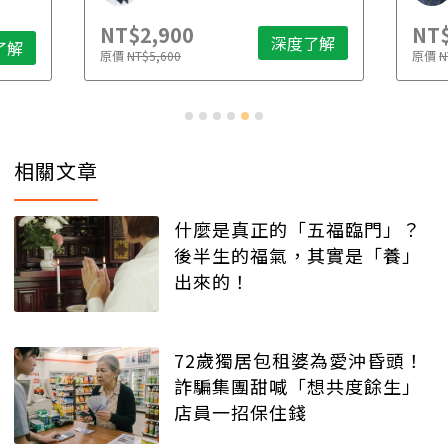
NT$2,900
NT$
深度了解
了解
原價
NT$5,600
原價
N
相關文章
什麼是真正的「五福臨門」？
後半生的福氣，其實是「養」
出來的！
72歲獨居包租婆為愛沖昏頭！
詐騙集團甜喊「想共度餘生」
店員一招保住錢