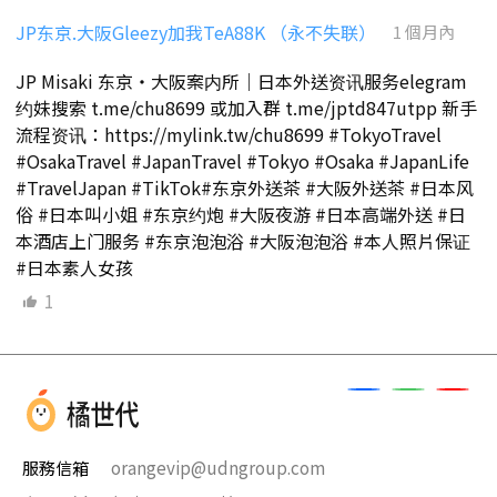
JP东京.大阪Gleezy加我TeA88K （永不失联）
1 個月內
JP Misaki 东京・大阪案内所｜日本外送资讯服务elegram
约妹搜索 t.me/chu8699 或加入群 t.me/jptd847utpp 新手
流程资讯：https://mylink.tw/chu8699 #TokyoTravel
#OsakaTravel #JapanTravel #Tokyo #Osaka #JapanLife
#TravelJapan #TikTok#东京外送茶 #大阪外送茶 #日本风
俗 #日本叫小姐 #东京约炮 #大阪夜游 #日本高端外送 #日
本酒店上门服务 #东京泡泡浴 #大阪泡泡浴 #本人照片保证
#日本素人女孩
1
服務信箱
orangevip@udngroup.com