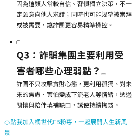
因為這類人常較自信、習慣獨立決策，不一
定願意向他人求證；同時也可能渴望被崇拜
或被需要，讓詐團更容易精準操控。
Q3：詐騙集團主要利用受
害者哪些心理弱點？
詐團不只攻擊貪財心態，更利用孤獨、對未
來的焦慮、害怕變成下流老人等情緒，透過
關懷與陪伴填補缺口，誘使持續掏錢。
🍊點我加入橘世代FB粉專，一起展開人生新風
景