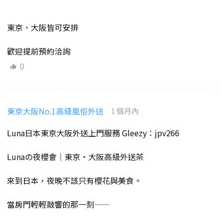
東京、大阪皆可安排
歡迎提前預約洽詢
0
東京大阪No.1高級風俗外送
1 個月內
Luna日本東京大阪外送上門服務 Gleezy：jpv266
Lunaの夜櫻會｜東京・大阪高級外送茶
來到日本，夜晚不該只有櫻花與美食。
當房門輕輕敲響的那一刻——