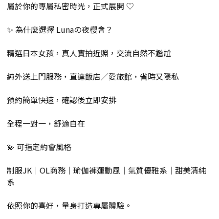
屬於你的專屬私密時光，正式展開 ♡
✨ 為什麼選擇 Lunaの夜櫻會？
精選日本女孩，真人實拍近照，交流自然不尷尬
純外送上門服務，直達飯店／愛旅館，省時又隱私
預約簡單快速，確認後立即安排
全程一對一，舒適自在
💫 可指定約會風格
制服JK｜OL商務｜瑜伽褲運動風｜氣質優雅系｜甜美清純
系
依照你的喜好，量身打造專屬體驗。