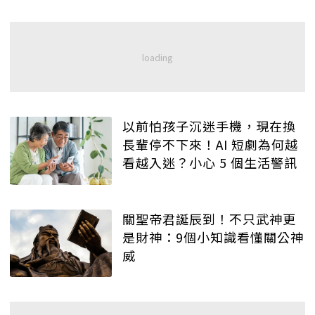
以前怕孩子沉迷手機，現在換
長輩停不下來！AI 短劇為何越
看越入迷？小心 5 個生活警訊
關聖帝君誕辰到！不只武神更
是財神：9個小知識看懂關公神
威