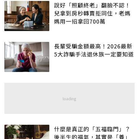
說好「照顧終老」翻臉不認！
兒拿到房秒轉賣拒同住，老媽
媽用一招拿回700萬
長輩受騙金額最高！2026最新
5大詐騙手法退休族一定要知道
什麼是真正的「五福臨門」？
後半生的福氣，其實是「養」