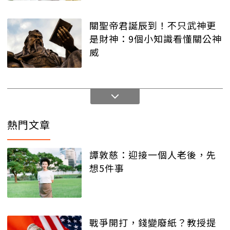
關聖帝君誕辰到！不只武神更
是財神：9個小知識看懂關公神
威
熱門文章
譚敦慈：迎接一個人老後，先
想5件事
戰爭開打，錢變廢紙？教授提