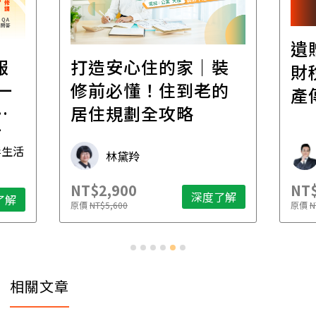
遺
報
打造安心住的家｜裝
財
一
修前必懂！住到老的
產
一
居住規劃全攻略
先
毒生活
林黛羚
NT$2,900
NT$
深度了解
了解
原價
NT$5,600
原價
N
相關文章