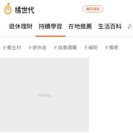
購買課程
退休理財
持續學習
在地推薦
生活百科
養生村
退休金
自書遺囑
補助
獨老