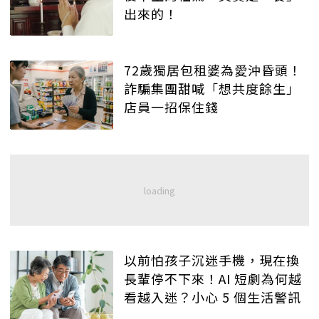
出來的！
72歲獨居包租婆為愛沖昏頭！
詐騙集團甜喊「想共度餘生」
店員一招保住錢
以前怕孩子沉迷手機，現在換
長輩停不下來！AI 短劇為何越
看越入迷？小心 5 個生活警訊