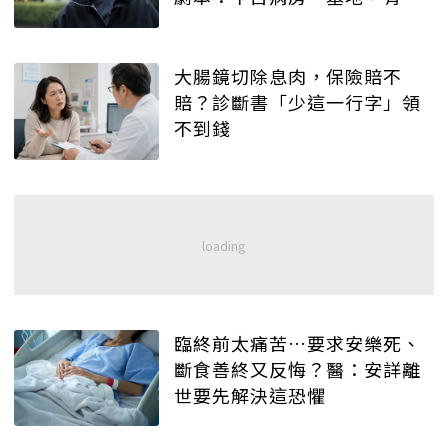
記得就好
大腸鏡切除息肉，保險賠不
賠？診斷書「少這一行字」領
不到錢
臨終前太痛苦…要求安樂死、
斷食善終又反悔？醫：安詳離
世要先解決這恐懼