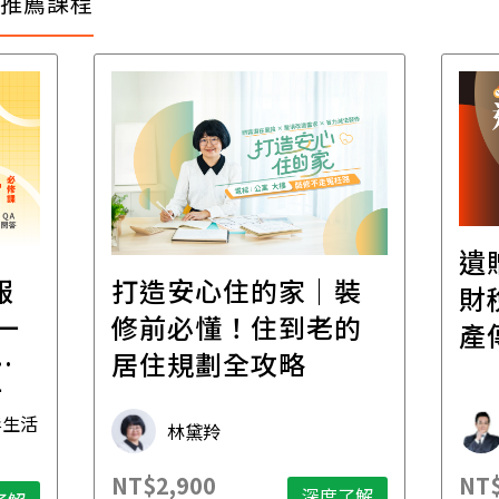
推薦課程
遺
報
打造安心住的家｜裝
財
一
修前必懂！住到老的
產
一
居住規劃全攻略
先
毒生活
林黛羚
NT$2,900
NT$
深度了解