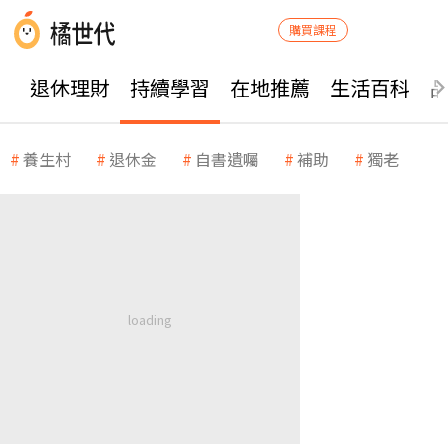
購買課程
退休理財
持續學習
在地推薦
生活百科
養生村
退休金
自書遺囑
補助
獨老