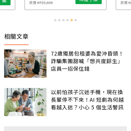
了解
原價
NT$5,600
原價
N
相關文章
72歲獨居包租婆為愛沖昏頭！
詐騙集團甜喊「想共度餘生」
店員一招保住錢
以前怕孩子沉迷手機，現在換
長輩停不下來！AI 短劇為何越
看越入迷？小心 5 個生活警訊