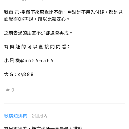
我自 己 接 觸下來感覺還不錯，重點是不用先付錢，都是見
面覺得OK再說，所以比較安心。
之前去過的朋友不少都還會再找。
有 興 趣 的 可 以 直 接 問 問 看：
小 飛 機@n n 5 5 6 5 6 5
大 G：x y8 8 8
0
秋穗知遇宛
2 個月內
來日本出差，語言溝通一直是最大挑戰