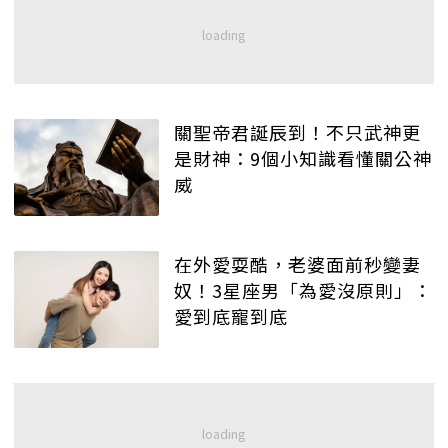
關聖帝君誕辰到！不只武神更
是財神：9個小知識看懂關公神
威
在外愛耍酷，老婆面前秒變妻
奴！3星座男「為愛沒原則」：
愛到底寵到底