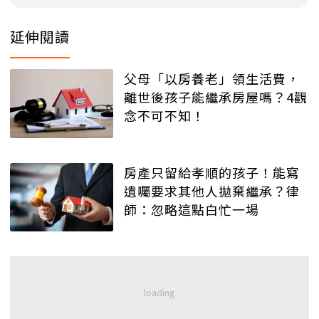
延伸閱讀
父母「以房養老」領生活費，
離世後孩子能繼承房屋嗎？4觀
念不可不知！
房產只留給孝順的孩子！能寫
遺囑要求其他人拋棄繼承？律
師：忽略這點白忙一場