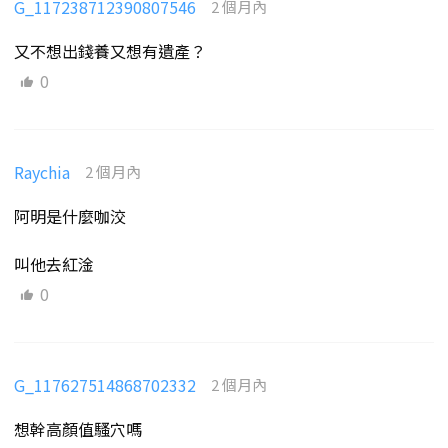
G_117238712390807546
2 個月內
又不想出錢養又想有遺產？
0
Raychia
2 個月內
阿明是什麼咖洨
叫他去紅淦
0
G_117627514868702332
2 個月內
想幹高顏值騷穴嗎