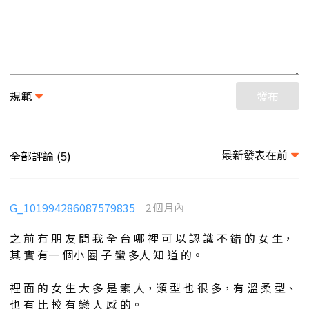
規範
發布
最新發表在前
全部評論 (
)
5
G_101994286087579835
2 個月內
之 前 有 朋 友 問 我 全 台 哪 裡 可 以 認 識 不 錯 的 女 生，
其 實 有一 個小 圈 子 蠻 多人 知 道 的。
裡 面 的 女 生 大 多 是 素 人，類 型 也 很 多，有 溫 柔 型、
也 有 比 較 有 戀 人 感 的。