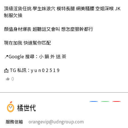
頂級淫貨任挑 學生妹浪穴 模特長腿 網美騷腰 空姐深喉 JK
制服欠操
顏值身材爆表 超聽話又會叫 想怎麼狠幹都行
現在加我 快速幫你匹配
📍Google 搜尋：小 韻 外 送 茶
📩 TG 私訊：y u n 0 2 5 1 9
0
服務信箱
orangevip@udngroup.com