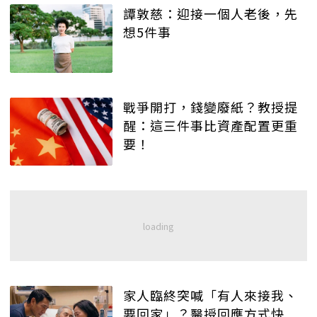
譚敦慈：迎接一個人老後，先
想5件事
戰爭開打，錢變廢紙？教授提
醒：這三件事比資產配置更重
要！
家人臨終突喊「有人來接我、
要回家」？醫授回應方式快