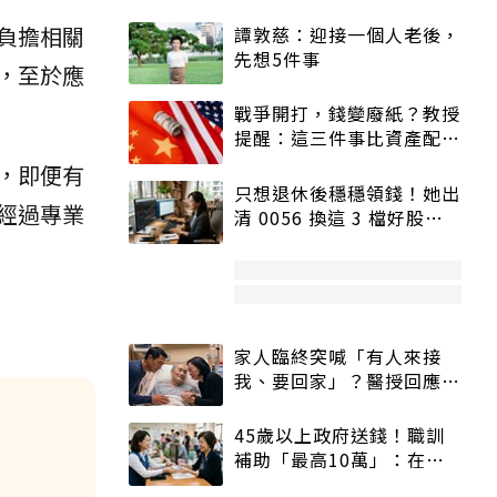
負擔相關
譚敦慈：迎接一個人老後，
先想5件事
，至於應
戰爭開打，錢變廢紙？教授
提醒：這三件事比資產配置
更重要！
，即便有
只想退休後穩穩領錢！她出
經過專業
清 0056 換這 3 檔好股：
股價高點照樣買
家人臨終突喊「有人來接
我、要回家」？醫授回應方
式快學：避免抱憾終生
45歲以上政府送錢！職訓
補助「最高10萬」：在
職、待業都能申請