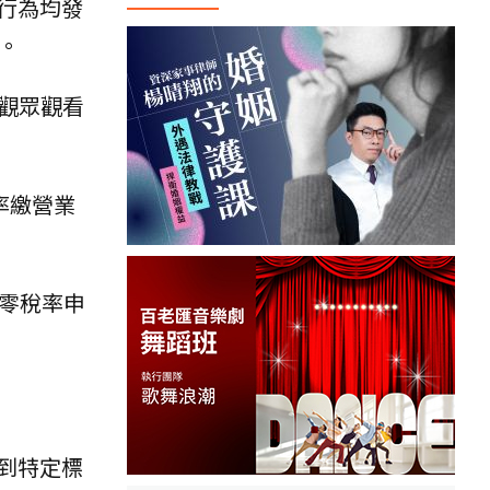
行為均發
。
灣觀眾觀看
率繳營業
零稅率申
到特定標