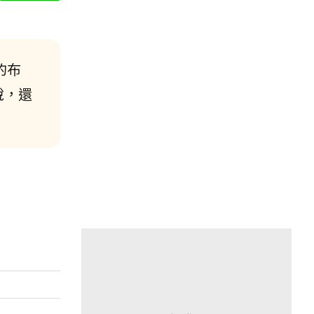
的布
稅，還