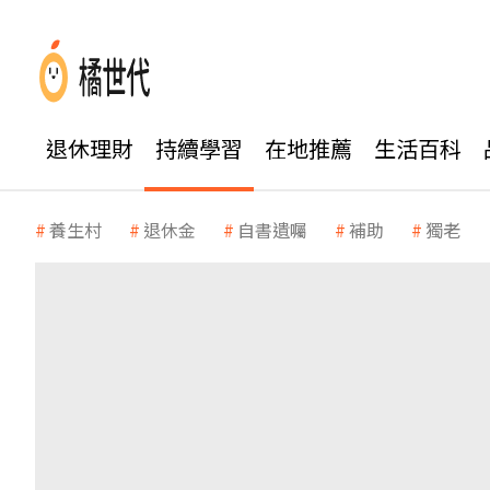
退休理財
持續學習
在地推薦
生活百科
養生村
退休金
自書遺囑
補助
獨老