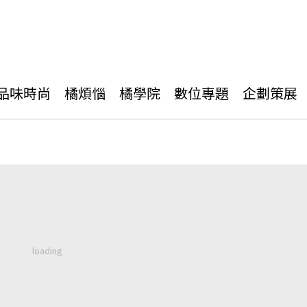
品味時尚
橘煩惱
橘學院
數位專題
企劃策展