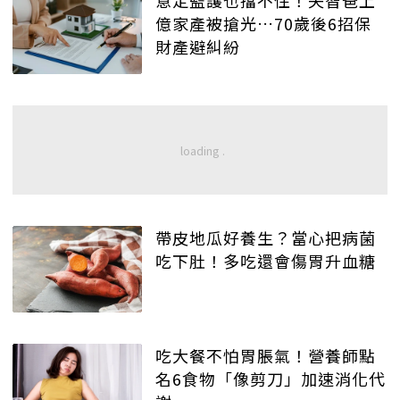
億家產被搶光…70歲後6招保
財產避糾紛
帶皮地瓜好養生？當心把病菌
吃下肚！多吃還會傷胃升血糖
吃大餐不怕胃脹氣！營養師點
名6食物「像剪刀」加速消化代