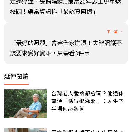
走過癌症、喪偶陰霾...她當20年志工更重返
校園！樂當資訊科「最認真阿嬤」
「最好的照顧」會害全家崩潰！失智照護不
該要求變好變乖，只需看3件事
延伸閱讀
台灣老人愛擠都會區？他退休
南漂「活得很滋潤」：人生下
半場何必將就
意定監護也擋不住！失智爸上