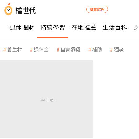
購買課程
退休理財
持續學習
在地推薦
生活百科
養生村
退休金
自書遺囑
補助
獨老