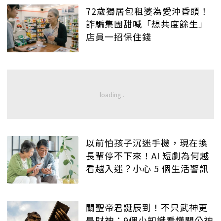
72歲獨居包租婆為愛沖昏頭！
詐騙集團甜喊「想共度餘生」
店員一招保住錢
以前怕孩子沉迷手機，現在換
長輩停不下來！AI 短劇為何越
看越入迷？小心 5 個生活警訊
關聖帝君誕辰到！不只武神更
是財神：9個小知識看懂關公神