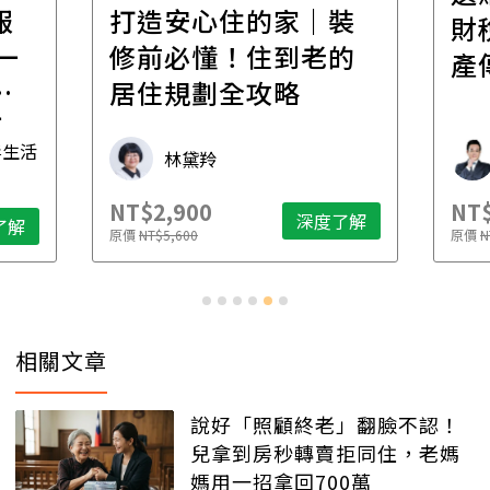
報
打造安心住的家｜裝
財
一
修前必懂！住到老的
產
一
居住規劃全攻略
先
毒生活
林黛羚
NT$2,900
NT$
深度了解
了解
原價
NT$5,600
原價
N
相關文章
說好「照顧終老」翻臉不認！
兒拿到房秒轉賣拒同住，老媽
媽用一招拿回700萬