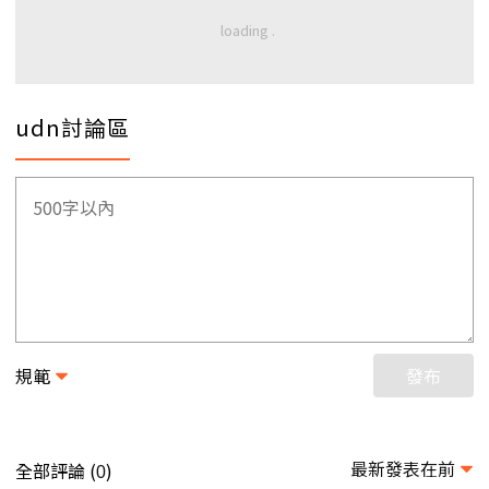
udn討論區
規範
發布
最新發表在前
全部評論 (
)
0