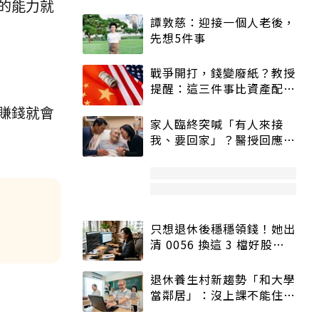
的能力就
譚敦慈：迎接一個人老後，
先想5件事
戰爭開打，錢變廢紙？教授
提醒：這三件事比資產配置
更重要！
賺錢就會
家人臨終突喊「有人來接
我、要回家」？醫授回應方
式快學：避免抱憾終生
只想退休後穩穩領錢！她出
清 0056 換這 3 檔好股：
股價高點照樣買
退休養生村新趨勢「和大學
當鄰居」：沒上課不能住、
宿舍變養老房