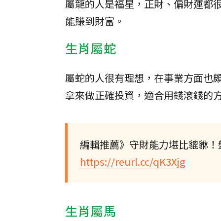
屬龍的人是福星，正財、偏財運都
能賺到財富。
生肖屬蛇
屬蛇的人很有理想，在事業方面也
拿來做正確投資，適合用錢滾錢的
編輯推薦》守財能力堪比貔貅！
https://reurl.cc/qK3Xjg
生肖屬馬