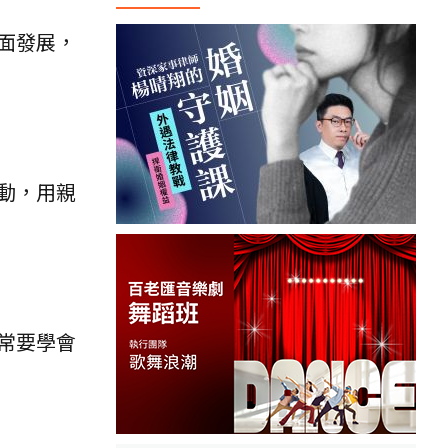
面發展，
動，用親
常要學會