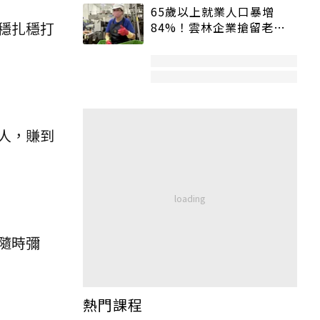
65歲以上就業人口暴增
穩扎穩打
84%！雲林企業搶留老員
工：穩定性高、經驗豐富
人，賺到
隨時彌
熱門課程