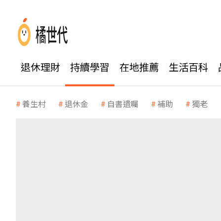
退休理財
持續學習
在地推薦
生活百科
養生村
退休金
自書遺囑
補助
獨老