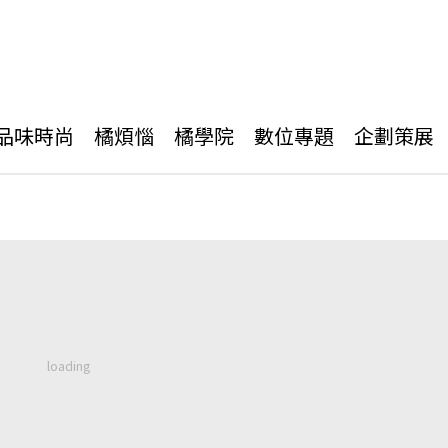
品味時尚
橘煩惱
橘學院
數位專題
企劃策展