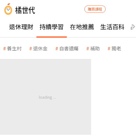
購買課程
退休理財
持續學習
在地推薦
生活百科
養生村
退休金
自書遺囑
補助
獨老