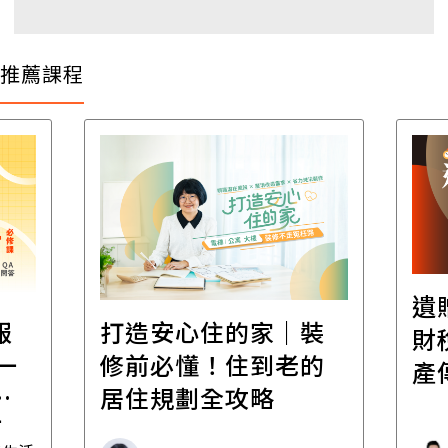
推薦課程
遺
報
打造安心住的家｜裝
財
一
修前必懂！住到老的
產
一
居住規劃全攻略
先