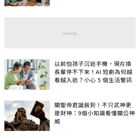
以前怕孩子沉迷手機，現在換
長輩停不下來！AI 短劇為何越
看越入迷？小心 5 個生活警訊
關聖帝君誕辰到！不只武神更
是財神：9個小知識看懂關公神
威