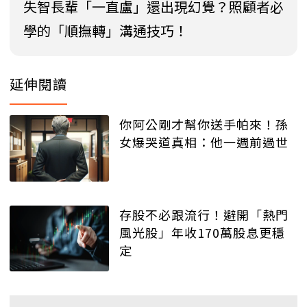
失智長輩「一直盧」還出現幻覺？照顧者必
學的「順撫轉」溝通技巧！
延伸閱讀
你阿公剛才幫你送手帕來！孫
女爆哭道真相：他一週前過世
存股不必跟流行！避開「熱門
風光股」年收170萬股息更穩
定