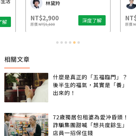
毒生活
林黛羚
NT$2,900
NT$
深度了解
了解
原價
NT$5,600
原價
N
相關文章
什麼是真正的「五福臨門」？
後半生的福氣，其實是「養」
出來的！
72歲獨居包租婆為愛沖昏頭！
詐騙集團甜喊「想共度餘生」
店員一招保住錢