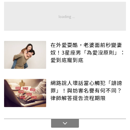
在外愛耍酷，老婆面前秒變妻
奴！3星座男「為愛沒原則」：
愛到底寵到底
網路說人壞話當心觸犯「誹謗
罪」！與妨害名譽有何不同？
律師解答提告流程期限