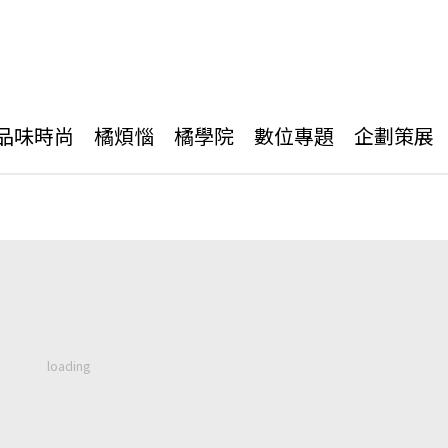
品味時尚
橘煩惱
橘學院
數位專題
企劃策展