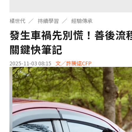
橘世代
持續學習
經驗傳承
發生車禍先別慌！善後流
關鍵快筆記
2025-11-03 08:15
文／許騰遠CFP