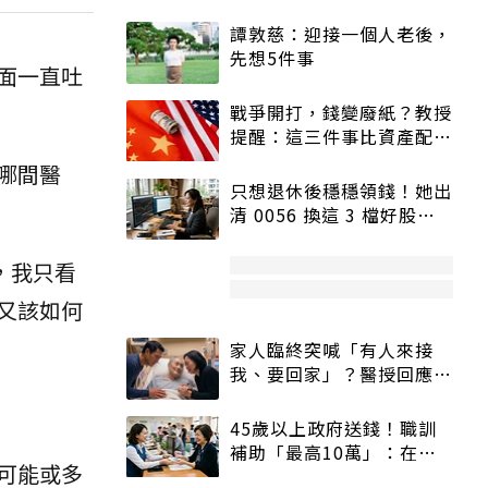
譚敦慈：迎接一個人老後，
先想5件事
前面一直吐
戰爭開打，錢變廢紙？教授
提醒：這三件事比資產配置
更重要！
哪間醫
只想退休後穩穩領錢！她出
清 0056 換這 3 檔好股：
股價高點照樣買
，我只看
又該如何
家人臨終突喊「有人來接
我、要回家」？醫授回應方
式快學：避免抱憾終生
45歲以上政府送錢！職訓
補助「最高10萬」：在
可能或多
職、待業都能申請