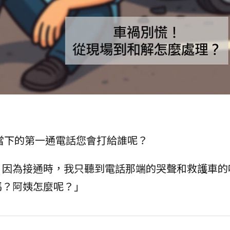
當下的第一通電話您會打給誰呢？
因為接通時，我只聽到電話那端的哭聲和救護車的嗚笛
聲音嗎？阿姨怎麼呢？」