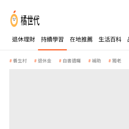
退休理財
持續學習
在地推薦
生活百科
養生村
退休金
自書遺囑
補助
獨老