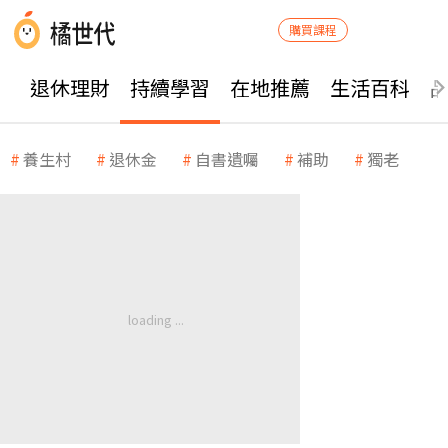
購買課程
退休理財
持續學習
在地推薦
生活百科
養生村
退休金
自書遺囑
補助
獨老