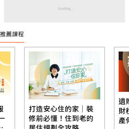
推薦課程
遺
報
打造安心住的家｜裝
財
一
修前必懂！住到老的
產
一
居住規劃全攻略