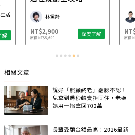
先
毒生活
林黛羚
NT$2,900
NT$
深度了解
了解
原價
NT$5,600
原價
N
相關文章
說好「照顧終老」翻臉不認！
兒拿到房秒轉賣拒同住，老媽
媽用一招拿回700萬
長輩受騙金額最高！2026最新