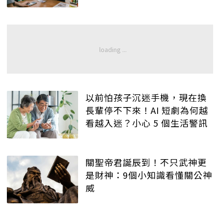
以前怕孩子沉迷手機，現在換
長輩停不下來！AI 短劇為何越
看越入迷？小心 5 個生活警訊
關聖帝君誕辰到！不只武神更
是財神：9個小知識看懂關公神
威