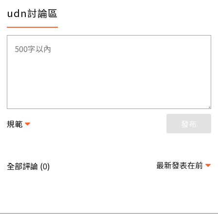
udn討論區
規範
發布
最新發表在前
全部評論 (
)
0