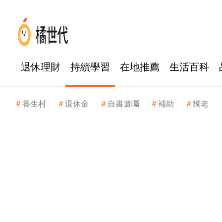
退休理財
持續學習
在地推薦
生活百科
養生村
退休金
自書遺囑
補助
獨老