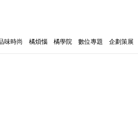
品味時尚
橘煩惱
橘學院
數位專題
企劃策展