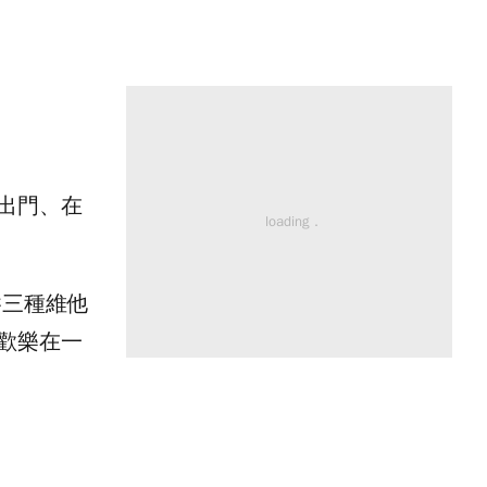
出門、在
吞三種維他
歡樂在一