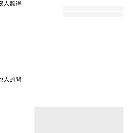
沒人聽得
職、待業都能申請
他人的問