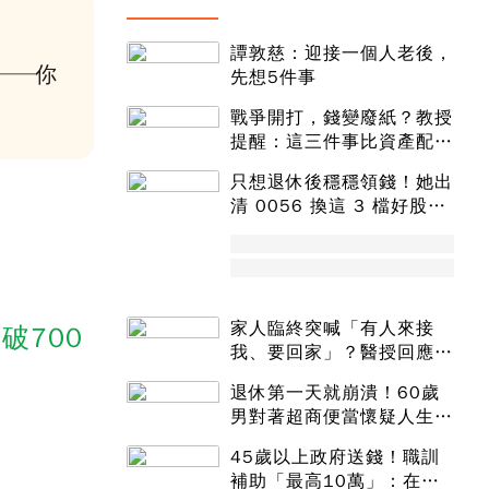
譚敦慈：迎接一個人老後，
──你
先想5件事
戰爭開打，錢變廢紙？教授
提醒：這三件事比資產配置
更重要！
只想退休後穩穩領錢！她出
清 0056 換這 3 檔好股：
股價高點照樣買
家人臨終突喊「有人來接
破700
我、要回家」？醫授回應方
式快學：避免抱憾終生
退休第一天就崩潰！60歲
男對著超商便當懷疑人生
「一切好安靜」
45歲以上政府送錢！職訓
補助「最高10萬」：在