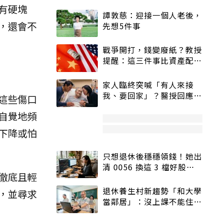
有硬塊
譚敦慈：迎接一個人老後，
，還會不
先想5件事
戰爭開打，錢變廢紙？教授
提醒：這三件事比資產配置
更重要！
家人臨終突喊「有人來接
我、要回家」？醫授回應方
這些傷口
式快學：避免抱憾終生
自覺地頻
下降或怕
只想退休後穩穩領錢！她出
清 0056 換這 3 檔好股：
徹底且輕
股價高點照樣買
退休養生村新趨勢「和大學
，並尋求
當鄰居」：沒上課不能住、
宿舍變養老房