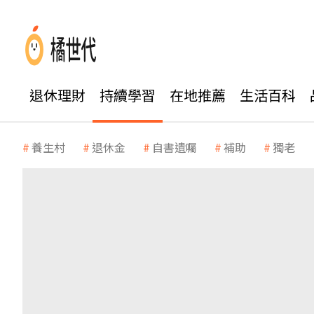
退休理財
持續學習
在地推薦
生活百科
養生村
退休金
自書遺囑
補助
獨老