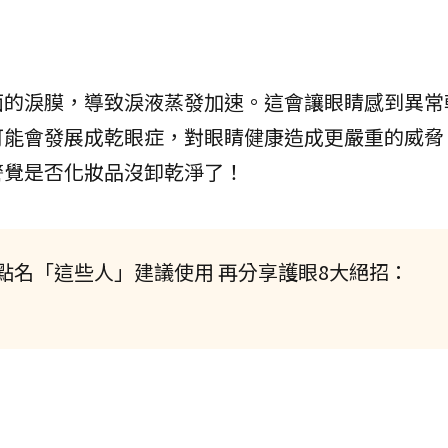
面的淚膜，導致淚液蒸發加速。這會讓眼睛感到異常
可能會發展成乾眼症，對眼睛健康造成更嚴重的威脅
警覺是否化妝品沒卸乾淨了！
點名「這些人」建議使用 再分享護眼8大絕招：