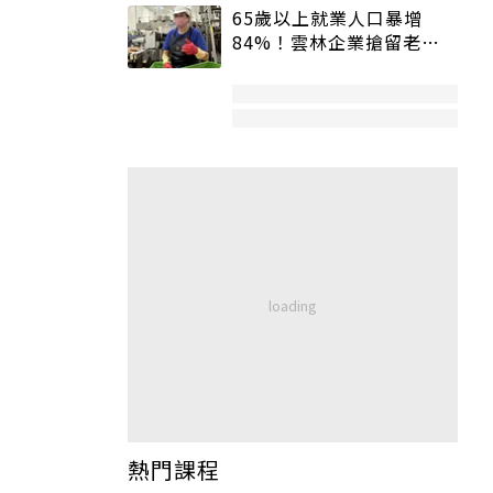
65歲以上就業人口暴增
84%！雲林企業搶留老員
工：穩定性高、經驗豐富
熱門課程