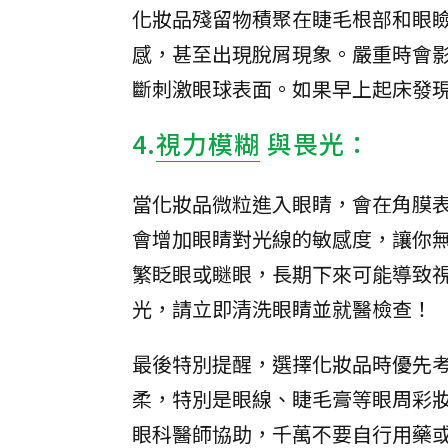
化妝品殘留物積聚在睫毛根部和眼
感，甚至出現脫屑現象。嚴重時會
斷刺激眼球表面。如果早上起床發
4.
視力模糊
與畏光：
當化妝品微粒進入眼睛，會在角膜
會增加眼睛對光線的敏感度，讓你
繁眨眼或瞇眼，長期下來可能導致
光，請立即清洗眼睛並就醫檢查！
最後特別提醒，選擇化妝品時優先
柔，特別是眼線、睫毛膏等眼周彩
眼科醫師協助，千萬不要自行用藥