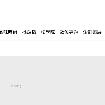
品味時尚
橘煩惱
橘學院
數位專題
企劃策展