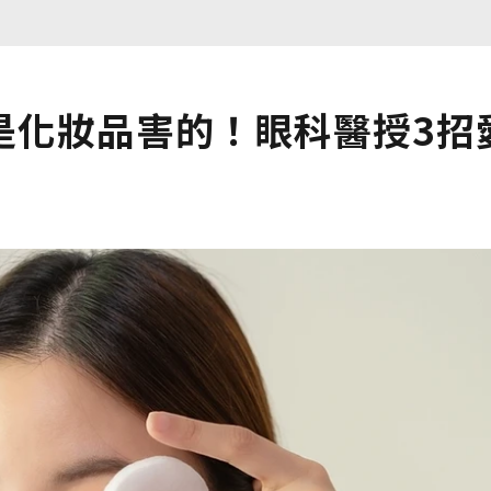
是化妝品害的！眼科醫授3招