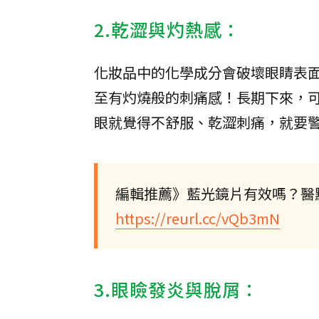
2.乾澀與灼熱感：
化妝品中的化學成分會破壞眼睛表
至有灼燒般的刺痛感！長期下來，
眼就覺得不舒服、乾澀刺痛，就要
編輯推薦》藍光鏡片有效嗎？醫
https://reurl.cc/vQb3mN
3.眼瞼發炎與脫屑：