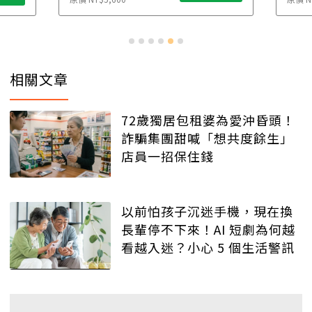
相關文章
72歲獨居包租婆為愛沖昏頭！
詐騙集團甜喊「想共度餘生」
店員一招保住錢
以前怕孩子沉迷手機，現在換
長輩停不下來！AI 短劇為何越
看越入迷？小心 5 個生活警訊