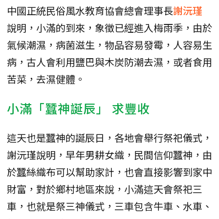
中國正統民俗風水教育協會總會理事長
謝沅瑾
說明，小滿的到來，象徵已經進入梅雨季，由於
氣候潮濕，病菌滋生，物品容易發霉，人容易生
病，古人會利用鹽巴與木炭防潮去濕，或者食用
苦菜，去濕健體。
小滿「蠶神誕辰」 求豐收
這天也是蠶神的誕辰日，各地會舉行祭祀儀式，
謝沅瑾說明，早年男耕女織，民間信仰蠶神，由
於蠶絲織布可以幫助家計，也會直接影響到家中
財富，對於鄉村地區來說，小滿這天會祭祀三
車，也就是祭三神儀式，三車包含牛車、水車、