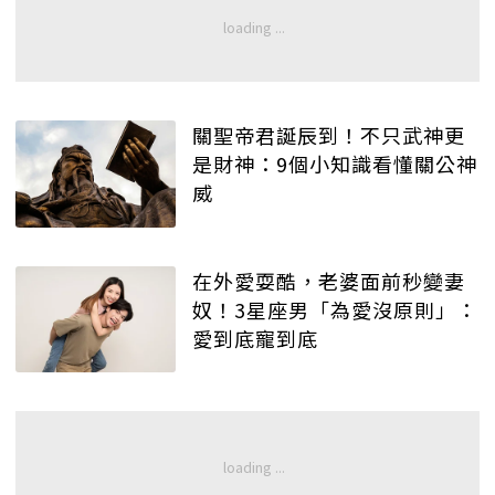
關聖帝君誕辰到！不只武神更
是財神：9個小知識看懂關公神
威
在外愛耍酷，老婆面前秒變妻
奴！3星座男「為愛沒原則」：
愛到底寵到底