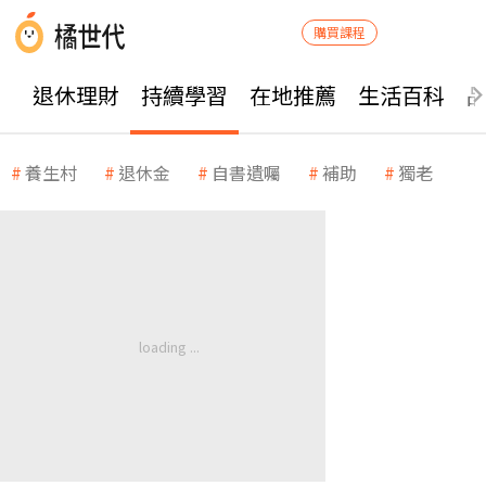
購買課程
退休理財
持續學習
在地推薦
生活百科
養生村
退休金
自書遺囑
補助
獨老