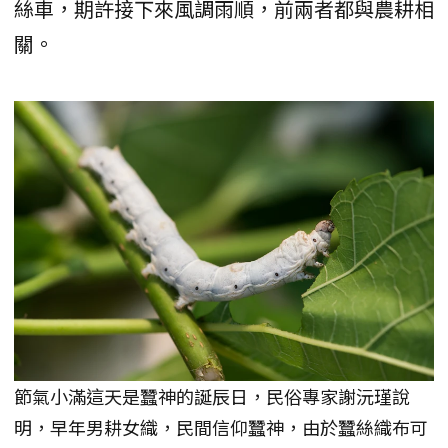
絲車，期許接下來風調雨順，前兩者都與農耕相
關。
節氣小滿這天是蠶神的誕辰日，民俗專家謝沅瑾說
明，早年男耕女織，民間信仰蠶神，由於蠶絲織布可