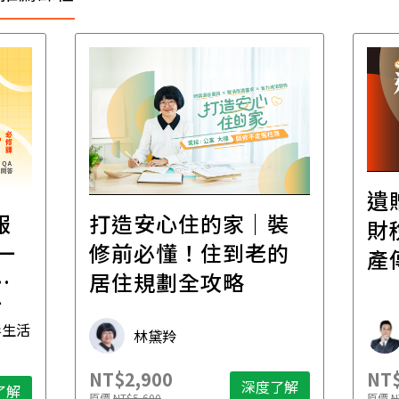
遺
報
打造安心住的家｜裝
財
一
修前必懂！住到老的
產
一
居住規劃全攻略
先
毒生活
林黛羚
NT$2,900
NT$
深度了解
了解
原價
NT$5,600
原價
N