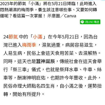
2025年的節氣「小滿」將在5月21日降臨！此時進入
悶熱潮濕的梅雨季，養生該注意哪些事、又要如何轉
運呢？看這篇一次掌握！ 示意圖／Canva
用LINE傳送
24
節氣
中的「
小滿
」在今年5月21日，因為台
灣已進入
梅雨季
，濕氣過重，病菌容易滋生，
人易生病，民俗上會這天食用苦菜、去濕解熱。
同時，這天也是
蠶神誕辰
，傳統社會在這天會舉
行「祭三車」儀式，也就是祭拜水車、牛車、絲
車等，酬謝神明庇佑，也期許今年豐收。此外，
民俗命理大師點名四生肖，自小滿之後，運勢扭
轉，開始有所提升。