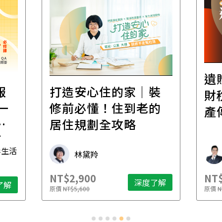
遺
報
打造安心住的家｜裝
財
一
修前必懂！住到老的
產
一
居住規劃全攻略
先
毒生活
林黛羚
NT$2,900
NT$
深度了解
了解
原價
NT$5,600
原價
N