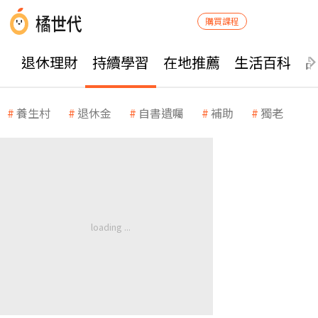
購買課程
退休理財
持續學習
在地推薦
生活百科
養生村
退休金
自書遺囑
補助
獨老