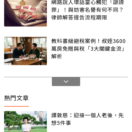
網路說人壞話當心觸犯「誹謗
罪」！與妨害名譽有何不同？
律師解答提告流程期限
教科書級避稅案例！叔姪3600
萬房免贈與稅「3大關鍵金流」
解析
熱門文章
譚敦慈：迎接一個人老後，先
想5件事