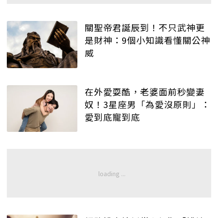
關聖帝君誕辰到！不只武神更
是財神：9個小知識看懂關公神
威
在外愛耍酷，老婆面前秒變妻
奴！3星座男「為愛沒原則」：
愛到底寵到底