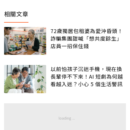
相關文章
72歲獨居包租婆為愛沖昏頭！
詐騙集團甜喊「想共度餘生」
店員一招保住錢
以前怕孩子沉迷手機，現在換
長輩停不下來！AI 短劇為何越
看越入迷？小心 5 個生活警訊