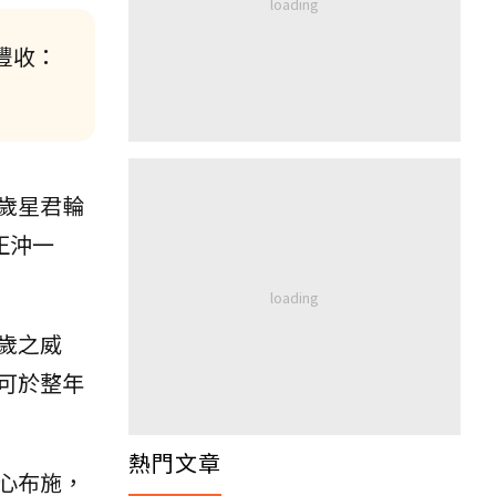
豐收：
歲星君輪
正沖一
歲之威
可於整年
熱門文章
心布施，