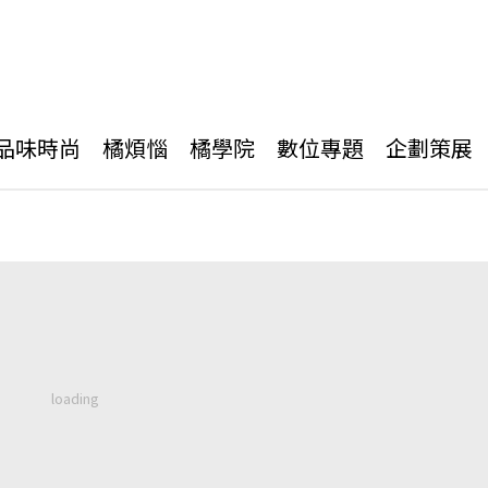
品味時尚
橘煩惱
橘學院
數位專題
企劃策展