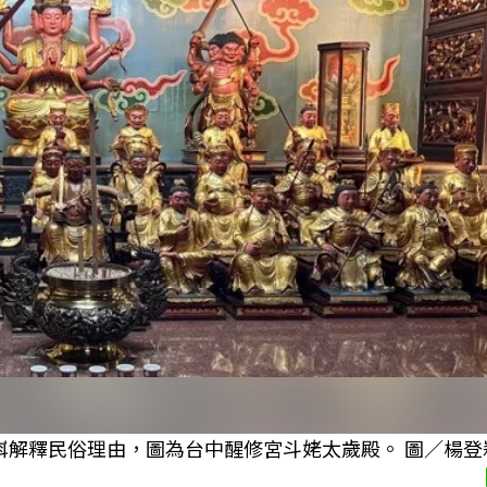
嵙解釋民俗理由，圖為台中醒修宮斗姥太歲殿。 圖／楊登