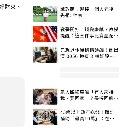
好財來、
譚敦慈：迎接一個人老後，
先想5件事
戰爭開打，錢變廢紙？教授
提醒：這三件事比資產配置
更重要！
只想退休後穩穩領錢！她出
清 0056 換這 3 檔好股：
股價高點照樣買
家人臨終突喊「有人來接
我、要回家」？醫授回應方
式快學：避免抱憾終生
45歲以上政府送錢！職訓
補助「最高10萬」：在
職、待業都能申請