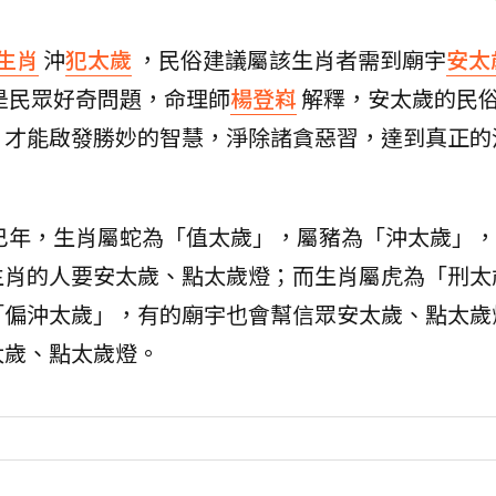
生肖
沖
犯太歲
，民俗建議屬該生肖者需到廟宇
安太
是民眾好奇問題，命理師
楊登嵙
解釋，安太歲的民
，才能啟發勝妙的智慧，淨除諸貪惡習，達到真正的
乙巳年，生肖屬蛇為「值太歲」，屬豬為「沖太歲」
生肖的人要安太歲、點太歲燈；而生肖屬虎為「刑太
「偏沖太歲」，有的廟宇也會幫信眾安太歲、點太歲
太歲、點太歲燈。