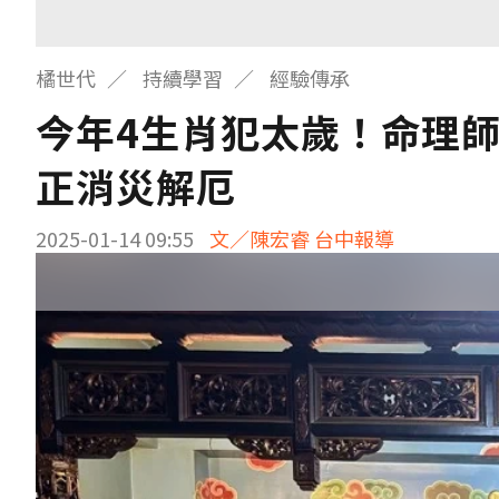
橘世代
持續學習
經驗傳承
今年4生肖犯太歲！命理
正消災解厄
2025-01-14 09:55
文／陳宏睿 台中報導