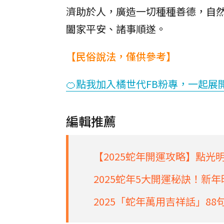
濟助於人，廣造一切種種善德，自
闔家平安、諸事順遂。
【民俗說法，僅供參考】
🍊點我加入橘世代FB粉專，一起展
編輯推薦
【2025蛇年開運攻略】點
2025蛇年5大開運秘訣！新
2025「蛇年萬用吉祥話」8