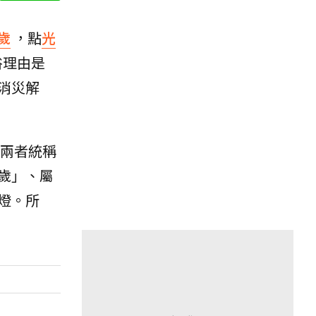
歲
，點
光
俗理由是
消災解
，兩者統稱
歲」、屬
燈。所