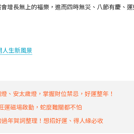
然會增長無上的福樂，進而四時無災、八節有慶、運
開人生新風景
光明燈、安太歲燈，掌握財位禁忌，好運整年！
年旺運磁場啟動，蛇麼難關都不怕
8句過年賀詞整理！想招好運、得人緣必收