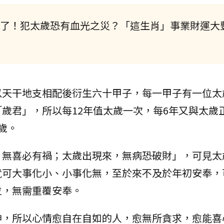
勢來了！犯太歲恐有血光之災？「這生肖」事業財運大
以天干地支相配後衍生六十甲子，每一甲子有一位太
歲君」，所以每12年值太歲一次，每6年又與太歲
歲。
，無喜必有禍；太歲出現來，無病恐破財」，可見太
就可大事化小、小事化無，至於來不及於年初安奉，
位，無需重覆安奉。
神，所以心情愈自在自如的人，愈無所貪求，愈能喜