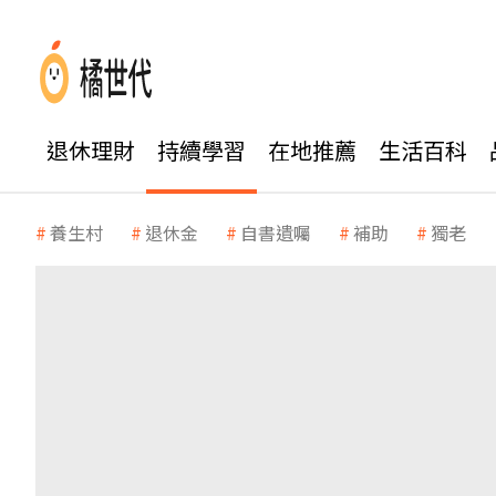
退休理財
持續學習
在地推薦
生活百科
養生村
退休金
自書遺囑
補助
獨老