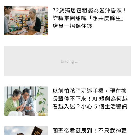
72歲獨居包租婆為愛沖昏頭！
詐騙集團甜喊「想共度餘生」
店員一招保住錢
以前怕孩子沉迷手機，現在換
長輩停不下來！AI 短劇為何越
看越入迷？小心 5 個生活警訊
關聖帝君誕辰到！不只武神更