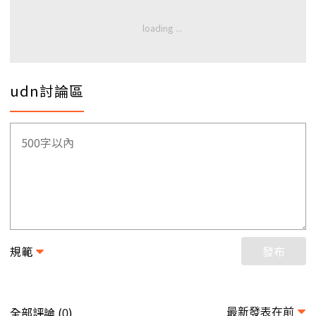
udn討論區
規範
發布
最新發表在前
全部評論 (
)
0