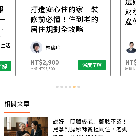
遺
報
打造安心住的家｜裝
財
一
修前必懂！住到老的
產
一
居住規劃全攻略
先
毒生活
林黛羚
NT$2,900
NT$
深度了解
了解
原價
NT$5,600
原價
N
相關文章
說好「照顧終老」翻臉不認！
兒拿到房秒轉賣拒同住，老媽