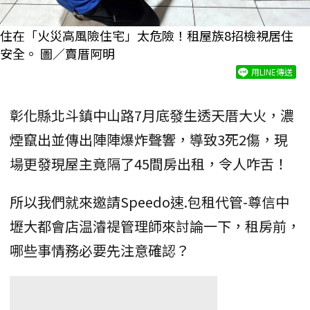
住在「火災高風險住宅」太危險！租屋族8招檢視居住
安全。 圖／賣厝阿明
用LINE傳送
彰化縣北斗鎮中山路7月底發生透天厝大火，濃
煙竄出並傳出陣陣爆炸聲響，導致3死2傷，現
場更發現屋主竟隔了45間房出租，令人咋舌！
所以我們就來邀請Speedo速.包租代管-尊信中
壢大都會店温濬禔管理師來討論一下，租房前，
哪些事情務必要先注意確認？