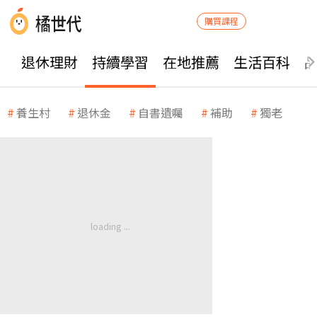
購買課程
退休理財
持續學習
在地推薦
生活百科
養生村
退休金
自書遺囑
補助
獨老