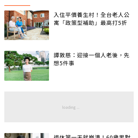
入住平價養生村！全台老人公
寓「政策型補助」最高打5折
譚敦慈：迎接一個人老後，先
想5件事
退休第一天就崩潰！60歲男對