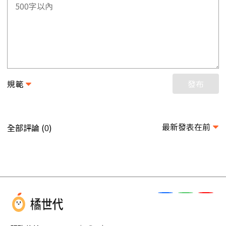
規範
發布
最新發表在前
全部評論 (
)
0