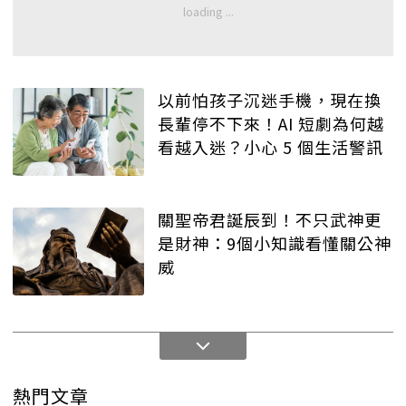
以前怕孩子沉迷手機，現在換
長輩停不下來！AI 短劇為何越
看越入迷？小心 5 個生活警訊
關聖帝君誕辰到！不只武神更
是財神：9個小知識看懂關公神
威
熱門文章