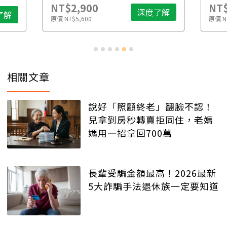
NT$2,900
NT$
深度了解
了解
原價
NT$5,600
原價
N
相關文章
說好「照顧終老」翻臉不認！
兒拿到房秒轉賣拒同住，老媽
媽用一招拿回700萬
長輩受騙金額最高！2026最新
5大詐騙手法退休族一定要知道