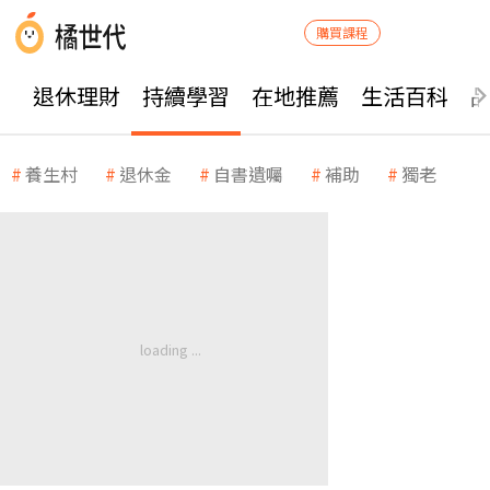
購買課程
退休理財
持續學習
在地推薦
生活百科
養生村
退休金
自書遺囑
補助
獨老