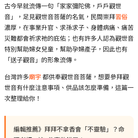
古今早就流傳一句「家家彌陀佛，戶戶觀世
音」，足見觀世音菩薩的名氣，民間崇拜
習俗
濃厚，在事業升官、求孫求子、身體病痛、痛苦
災難都會祈求祂的庇佑；也有許多人認為觀世音
特別幫助婦女兒童，幫助孕婦產子，因此也有
「送子觀音」的形象流傳。
台灣許多
廟宇
都供奉觀世音菩薩，想要參拜觀
世音有什麼注意事項、供品該怎麼準備，這篇一
次整理給你！
編輯推薦》拜拜不拿香會「不靈驗」？命