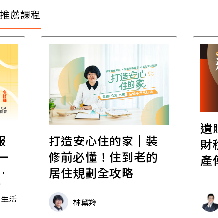
推薦課程
遺
報
打造安心住的家｜裝
財
一
修前必懂！住到老的
產
一
居住規劃全攻略
先
毒生活
林黛羚