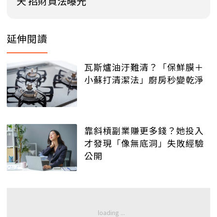
天 招財買法曝光
延伸閱讀
瓦斯爐油汙難清？「保鮮膜＋
小蘇打清潔法」廚房秒變乾淨
靠斜槓副業賺更多錢？她投入
才發現「像無底洞」失敗經驗
公開