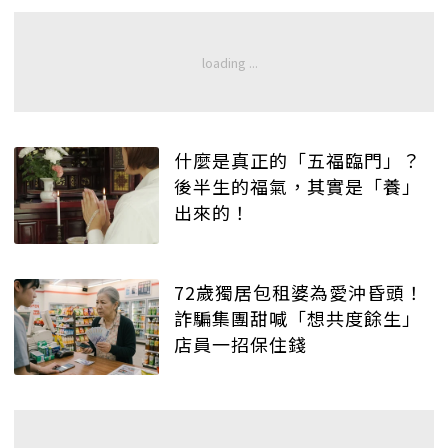
什麼是真正的「五福臨門」？
後半生的福氣，其實是「養」
出來的！
72歲獨居包租婆為愛沖昏頭！
詐騙集團甜喊「想共度餘生」
店員一招保住錢