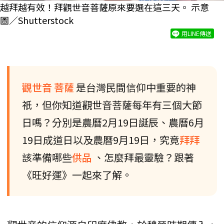
越拜越有效！拜觀世音菩薩原來要選在這三天。 示意
圖／Shutterstock
用LINE傳送
觀世音
菩薩
是台灣民間信仰中重要的神
祇，但你知道觀世音菩薩每年有三個大節
日嗎？分別是農曆2月19日誕辰、農曆6月
19日成道日以及農曆9月19日，究竟
拜拜
該準備哪些
供品
、怎麼拜最靈驗？跟著
《旺好運》一起來了解。