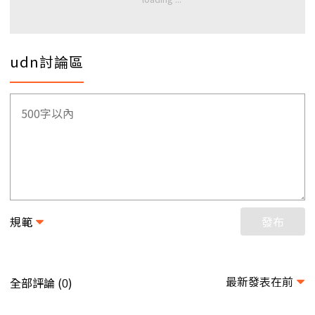
udn討論區
規範
發布
最新發表在前
全部評論 (
)
0