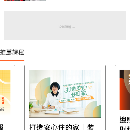
推薦課程
遺
報
打造安心住的家｜裝
財