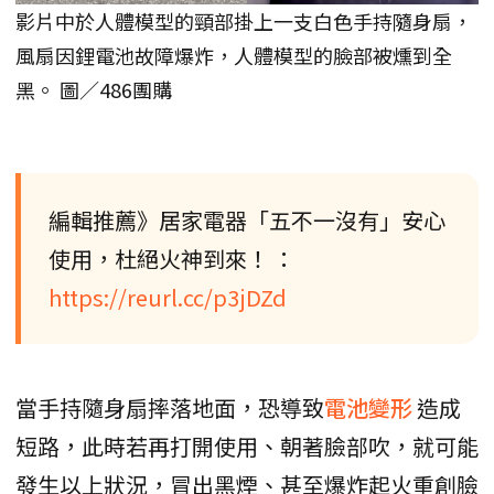
影片中於人體模型的頸部掛上一支白色手持隨身扇，
風扇因鋰電池故障爆炸，人體模型的臉部被燻到全
黑。 圖／486團購
編輯推薦》居家電器「五不一沒有」安心
使用，杜絕火神到來！ ：
https://reurl.cc/p3jDZd
當手持隨身扇摔落地面，恐導致
電池變形
造成
短路，此時若再打開使用、朝著臉部吹，就可能
發生以上狀況，冒出黑煙、甚至爆炸起火重創臉