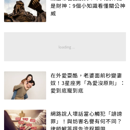
是財神：9個小知識看懂關公神
威
在外愛耍酷，老婆面前秒變妻
奴！3星座男「為愛沒原則」：
愛到底寵到底
網路說人壞話當心觸犯「誹謗
罪」！與妨害名譽有何不同？
律師解答提告流程期限