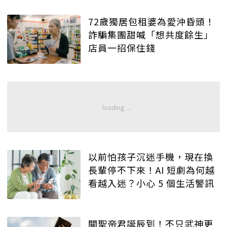
72歲獨居包租婆為愛沖昏頭！
詐騙集團甜喊「想共度餘生」
店員一招保住錢
以前怕孩子沉迷手機，現在換
長輩停不下來！AI 短劇為何越
看越入迷？小心 5 個生活警訊
關聖帝君誕辰到！不只武神更