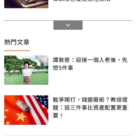
熱門文章
譚敦慈：迎接一個人老後，先
想5件事
戰爭開打，錢變廢紙？教授提
醒：這三件事比資產配置更重
要！