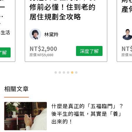
一
修前必懂！住到老的
產
一
居住規劃全攻略
先
毒生活
林黛羚
NT$2,900
NT$
深度了解
了解
原價
NT$5,600
原價
N
相關文章
什麼是真正的「五福臨門」？
後半生的福氣，其實是「養」
出來的！