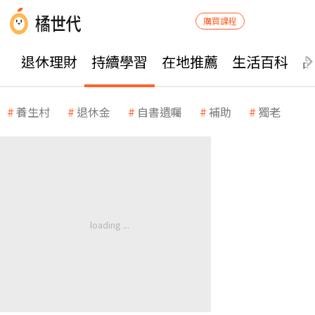
購買課程
退休理財
持續學習
在地推薦
生活百科
養生村
退休金
自書遺囑
補助
獨老